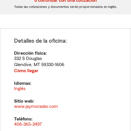
o continuar con una cotización
dígitos
dígitos
Todas las cotizaciones y documentos serán proporcionados en inglés.
Detalles de la oficina:
Dirección física:
332 S Douglas
Glendive
,
MT
59330-1606
Cómo llegar
Idiomas:
Inglés
Sitio web:
www.jaymorasko.com
Teléfono:
406-365-2497