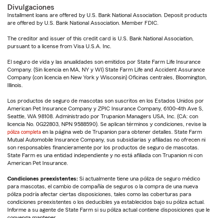
Divulgaciones
Installment loans are offered by U.S. Bank National Association. Deposit products
are offered by U.S. Bank National Association. Member FDIC.
The creditor and issuer of this credit card is U.S. Bank National Association,
pursuant to a license from Visa U.S.A. Inc.
El seguro de vida y las anualidades son emitidos por State Farm Life Insurance
Company. (Sin licencia en MA, NY y WI) State Farm Life and Accident Assurance
Company (con licencia en New York y Wisconsin) Oficinas centrales, Bloomington,
Illinois.
Los productos de seguro de mascotas son suscritos en los Estados Unidos por
American Pet Insurance Company y ZPIC Insurance Company, 6100-4th Ave S,
Seattle, WA 98108. Administrado por Trupanion Managers USA, Inc. (CA: con
licencia No. 0G22803, NPN 9588590). Se aplican términos y condiciones, revise la
póliza completa
en la página web de Trupanion para obtener detalles. State Farm
Mutual Automobile Insurance Company, sus subsidiarias y afiliadas no ofrecen ni
son responsables financieramente por los productos de seguro de mascotas.
State Farm es una entidad independiente y no está afiliada con Trupanion ni con
American Pet Insurance.
Condiciones preexistentes:
Si actualmente tiene una póliza de seguro médico
para mascotas, el cambio de compañía de seguros o la compra de una nueva
póliza podría afectar ciertas disposiciones, tales como las coberturas para
condiciones preexistentes o los deducibles ya establecidos bajo su póliza actual.
Informe a su agente de State Farm si su póliza actual contiene disposiciones que le
convenga mantener.