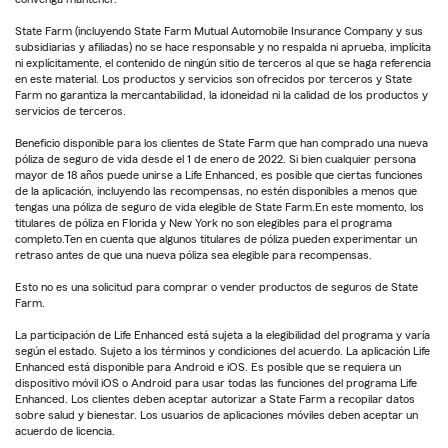
State Farm (incluyendo State Farm Mutual Automobile Insurance Company y sus
subsidiarias y afiliadas) no se hace responsable y no respalda ni aprueba, implícita
ni explícitamente, el contenido de ningún sitio de terceros al que se haga referencia
en este material. Los productos y servicios son ofrecidos por terceros y State
Farm no garantiza la mercantabilidad, la idoneidad ni la calidad de los productos y
servicios de terceros.
Beneficio disponible para los clientes de State Farm que han comprado una nueva
póliza de seguro de vida desde el 1 de enero de 2022. Si bien cualquier persona
mayor de 18 años puede unirse a Life Enhanced, es posible que ciertas funciones
de la aplicación, incluyendo las recompensas, no estén disponibles a menos que
tengas una póliza de seguro de vida elegible de State Farm.En este momento, los
titulares de póliza en Florida y New York no son elegibles para el programa
completo.Ten en cuenta que algunos titulares de póliza pueden experimentar un
retraso antes de que una nueva póliza sea elegible para recompensas.
Esto no es una solicitud para comprar o vender productos de seguros de State
Farm.
La participación de Life Enhanced está sujeta a la elegibilidad del programa y varía
según el estado. Sujeto a los términos y condiciones del acuerdo. La aplicación Life
Enhanced está disponible para Android e iOS. Es posible que se requiera un
dispositivo móvil iOS o Android para usar todas las funciones del programa Life
Enhanced. Los clientes deben aceptar autorizar a State Farm a recopilar datos
sobre salud y bienestar. Los usuarios de aplicaciones móviles deben aceptar un
acuerdo de licencia.