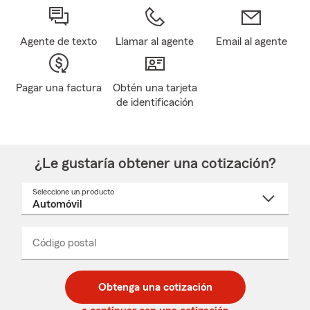
Agente de texto
Llamar al agente
Email al agente
Pagar una factura
Obtén una tarjeta
de identificación
¿Le gustaría obtener una cotización?
Seleccione un producto
Seleccione
un
nombre
de
producto
del
Código postal
Ingresa
Ingresa
_____
menú
un
un
desplegable
código
código
postal
postal
Obtenga una cotización
de
de
5
5