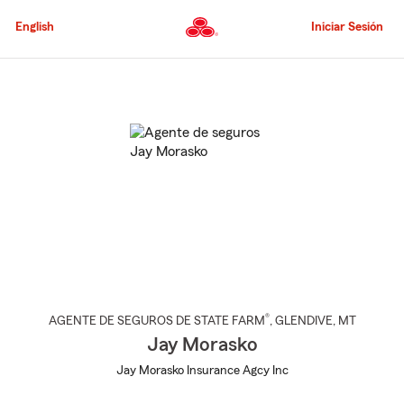
Pasar
al
English
Iniciar Sesión
contenido
principal
Comienzo
del
contenido
principal
®
AGENTE DE SEGUROS DE STATE FARM
,
GLENDIVE
, MT
Jay Morasko
Jay Morasko Insurance Agcy Inc