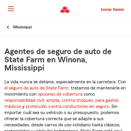
Pasar
al
Iniciar Sesión
contenido
principal
Comienzo
Mississippi
del
contenido
principal
Agentes de seguro de auto de
State Farm en Winona,
Mississippi
La vida nunca se detiene, especialmente en la carretera. Con
el seguro de auto de State Farm
, tratamos de mantenerle en
movimiento con
opciones de cobertura
como
responsabilidad civil
,
amplia
,
contra choques
,
para gastos
médicos
y
protección contra conductores sin seguro
. Sin
importar cuál sea su vehículo o su presupuesto, podemos
ofrecer la cobertura correcta que se adapte a sus
necesidades, desde carros de uso cotidiano hasta clásicos,