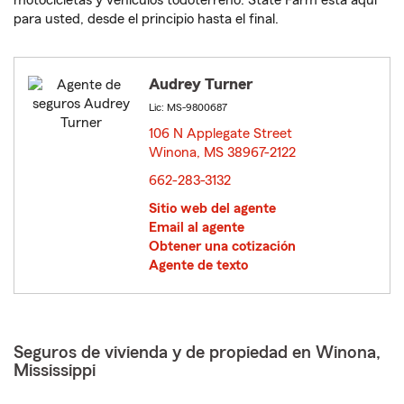
motocicletas y vehículos todoterreno. State Farm está aquí
para usted, desde el principio hasta el final.
Audrey Turner
Lic: MS-9800687
106 N Applegate Street
Winona, MS 38967-2122
opens in new window
662-283-3132
Sitio web del agente
Email al agente
Obtener una cotización
Agente de texto
Seguros de vivienda y de propiedad en Winona,
Mississippi