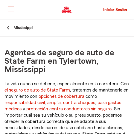
Pasar
al
Iniciar Sesión
contenido
principal
Comienzo
Mississippi
del
contenido
principal
Agentes de seguro de auto de
State Farm en Tylertown,
Mississippi
La vida nunca se detiene, especialmente en la carretera. Con
el seguro de auto de State Farm
, tratamos de mantenerle en
movimiento con
opciones de cobertura
como
responsabilidad civil
,
amplia
,
contra choques
,
para gastos
médicos
y
protección contra conductores sin seguro
. Sin
importar cuál sea su vehículo o su presupuesto, podemos
ofrecer la cobertura correcta que se adapte a sus
necesidades, desde carros de uso cotidiano hasta clásicos,