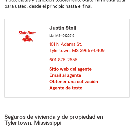
motocicletas y vehículos todoterreno. State Farm está aquí
para usted, desde el principio hasta el final.
Justin Stoll
Lic: MS-10122515
101 N Adams St.
Tylertown, MS 39667-0409
opens in new window
601-876-2656
Sitio web del agente
Email al agente
Obtener una cotización
Agente de texto
Seguros de vivienda y de propiedad en
Tylertown, Mississippi