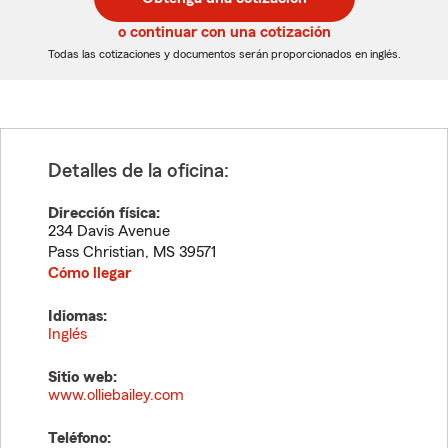
de
de
5
5
o continuar con una cotización
dígitos
dígitos
Todas las cotizaciones y documentos serán proporcionados en inglés.
Detalles de la oficina:
Dirección física:
234 Davis Avenue
Pass Christian
,
MS
39571
Cómo llegar
Idiomas:
Inglés
Sitio web:
www.olliebailey.com
Teléfono: