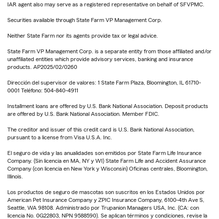
IAR agent also may serve as a registered representative on behalf of SFVPMC.
Securities available through State Farm VP Management Corp.
Neither State Farm nor its agents provide tax or legal advice.
State Farm VP Management Corp. is a separate entity from those affiliated and/or
unaffiliated entities which provide advisory services, banking and insurance
products. AP2025/02/0260
Dirección del supervisor de valores: 1 State Farm Plaza, Bloomington, IL 61710-
0001 Teléfono: 504-840-4911
Installment loans are offered by U.S. Bank National Association. Deposit products
are offered by U.S. Bank National Association. Member FDIC.
The creditor and issuer of this credit card is U.S. Bank National Association,
pursuant to a license from Visa U.S.A. Inc.
El seguro de vida y las anualidades son emitidos por State Farm Life Insurance
Company. (Sin licencia en MA, NY y WI) State Farm Life and Accident Assurance
Company (con licencia en New York y Wisconsin) Oficinas centrales, Bloomington,
Illinois.
Los productos de seguro de mascotas son suscritos en los Estados Unidos por
American Pet Insurance Company y ZPIC Insurance Company, 6100-4th Ave S,
Seattle, WA 98108. Administrado por Trupanion Managers USA, Inc. (CA: con
licencia No. 0G22803, NPN 9588590). Se aplican términos y condiciones, revise la