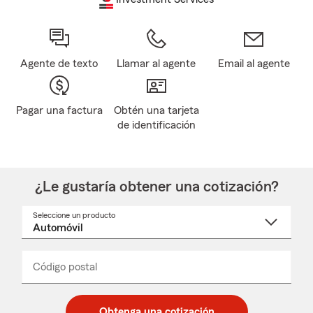
Agente de texto
Llamar al agente
Email al agente
Pagar una factura
Obtén una tarjeta
de identificación
¿Le gustaría obtener una cotización?
Seleccione un producto
Seleccione
un
nombre
de
producto
del
Código postal
Ingresa
Ingresa
_____
menú
un
un
desplegable
código
código
postal
postal
Obtenga una cotización