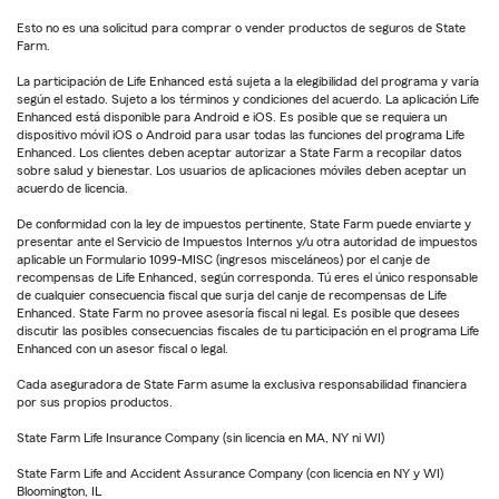
Esto no es una solicitud para comprar o vender productos de seguros de State
Farm.
La participación de Life Enhanced está sujeta a la elegibilidad del programa y varía
según el estado. Sujeto a los términos y condiciones del acuerdo. La aplicación Life
Enhanced está disponible para Android e iOS. Es posible que se requiera un
dispositivo móvil iOS o Android para usar todas las funciones del programa Life
Enhanced. Los clientes deben aceptar autorizar a State Farm a recopilar datos
sobre salud y bienestar. Los usuarios de aplicaciones móviles deben aceptar un
acuerdo de licencia.
De conformidad con la ley de impuestos pertinente, State Farm puede enviarte y
presentar ante el Servicio de Impuestos Internos y/u otra autoridad de impuestos
aplicable un Formulario 1099-MISC (ingresos misceláneos) por el canje de
recompensas de Life Enhanced, según corresponda. Tú eres el único responsable
de cualquier consecuencia fiscal que surja del canje de recompensas de Life
Enhanced. State Farm no provee asesoría fiscal ni legal. Es posible que desees
discutir las posibles consecuencias fiscales de tu participación en el programa Life
Enhanced con un asesor fiscal o legal.
Cada aseguradora de State Farm asume la exclusiva responsabilidad financiera
por sus propios productos.
State Farm Life Insurance Company (sin licencia en MA, NY ni WI)
State Farm Life and Accident Assurance Company (con licencia en NY y WI)
Bloomington, IL