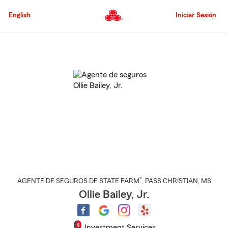
Pasar
al
English
Iniciar Sesión
contenido
principal
Comienzo
del
contenido
principal
®
AGENTE DE SEGUROS DE STATE FARM
,
PASS CHRISTIAN
, MS
Ollie Bailey, Jr.
Investment Services