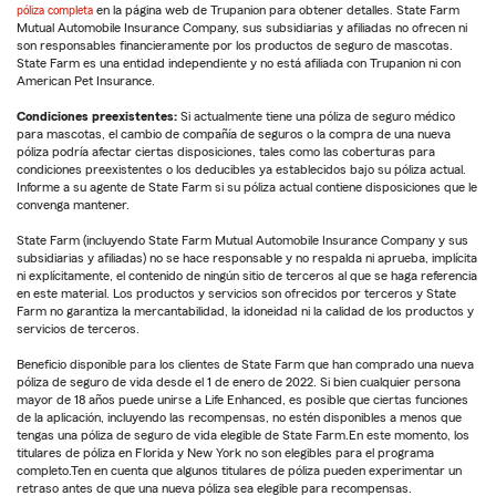
póliza completa
en la página web de Trupanion para obtener detalles. State Farm
Mutual Automobile Insurance Company, sus subsidiarias y afiliadas no ofrecen ni
son responsables financieramente por los productos de seguro de mascotas.
State Farm es una entidad independiente y no está afiliada con Trupanion ni con
American Pet Insurance.
Condiciones preexistentes:
Si actualmente tiene una póliza de seguro médico
para mascotas, el cambio de compañía de seguros o la compra de una nueva
póliza podría afectar ciertas disposiciones, tales como las coberturas para
condiciones preexistentes o los deducibles ya establecidos bajo su póliza actual.
Informe a su agente de State Farm si su póliza actual contiene disposiciones que le
convenga mantener.
State Farm (incluyendo State Farm Mutual Automobile Insurance Company y sus
subsidiarias y afiliadas) no se hace responsable y no respalda ni aprueba, implícita
ni explícitamente, el contenido de ningún sitio de terceros al que se haga referencia
en este material. Los productos y servicios son ofrecidos por terceros y State
Farm no garantiza la mercantabilidad, la idoneidad ni la calidad de los productos y
servicios de terceros.
Beneficio disponible para los clientes de State Farm que han comprado una nueva
póliza de seguro de vida desde el 1 de enero de 2022. Si bien cualquier persona
mayor de 18 años puede unirse a Life Enhanced, es posible que ciertas funciones
de la aplicación, incluyendo las recompensas, no estén disponibles a menos que
tengas una póliza de seguro de vida elegible de State Farm.En este momento, los
titulares de póliza en Florida y New York no son elegibles para el programa
completo.Ten en cuenta que algunos titulares de póliza pueden experimentar un
retraso antes de que una nueva póliza sea elegible para recompensas.