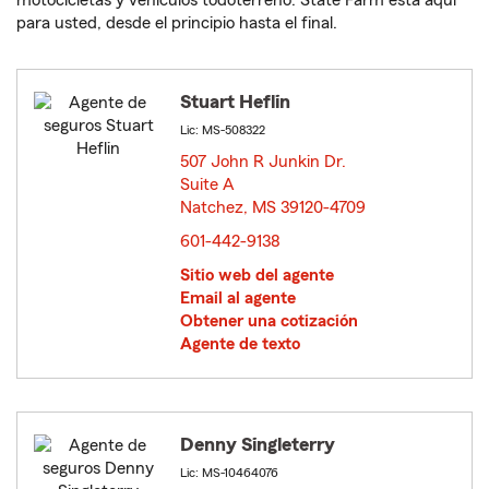
motocicletas y vehículos todoterreno. State Farm está aquí
para usted, desde el principio hasta el final.
Stuart Heflin
Lic: MS-508322
507 John R Junkin Dr.
Suite A
Natchez, MS 39120-4709
opens in new window
601-442-9138
Sitio web del agente
Email al agente
Obtener una cotización
Agente de texto
Denny Singleterry
Lic: MS-10464076