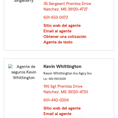
35 Sergeant Prentiss Drive
Natchez, MS 39120-4727
opens in new window
601-653-0072
Sitio web del agente
Email al agente
Obtener una cotización
Agente de texto
Kevin Whittington
Kevin Whittington Ins Agcy Inc
Lic: MS-15013335
195 Sgt Prentiss Drive
Natchez, MS 39120-4733
opens in new window
601-442-0204
Sitio web del agente
Email al agente