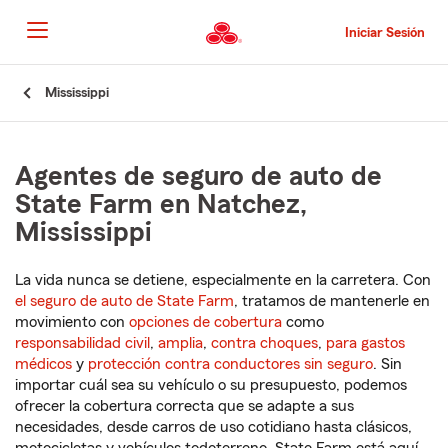
Pasar
al
Iniciar Sesión
contenido
principal
Comienzo
Mississippi
del
contenido
principal
Agentes de seguro de auto de
State Farm en Natchez,
Mississippi
La vida nunca se detiene, especialmente en la carretera. Con
el seguro de auto de State Farm
, tratamos de mantenerle en
movimiento con
opciones de cobertura
como
responsabilidad civil
,
amplia
,
contra choques
,
para gastos
médicos
y
protección contra conductores sin seguro
. Sin
importar cuál sea su vehículo o su presupuesto, podemos
ofrecer la cobertura correcta que se adapte a sus
necesidades, desde carros de uso cotidiano hasta clásicos,