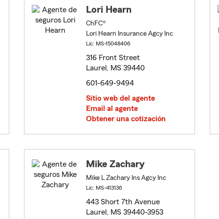
Lori Hearn
ChFC®
Lori Hearn Insurance Agcy Inc
Lic: MS-15048406
316 Front Street
Laurel, MS 39440
601-649-9494
Sitio web del agente
Email al agente
Obtener una cotización
Mike Zachary
Mike L Zachary Ins Agcy Inc
Lic: MS-413136
443 Short 7th Avenue
Laurel, MS 39440-3953