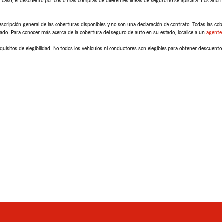
 caso, el descuento por dos o más compras de diferentes líneas de seguro no se aplicará. Los ahorro
scripción general de las coberturas disponibles y no son una declaración de contrato. Todas las cober
tado. Para conocer más acerca de la cobertura del seguro de auto en su estado, localice a un
agente
quisitos de elegibilidad. No todos los vehículos ni conductores son elegibles para obtener descuento