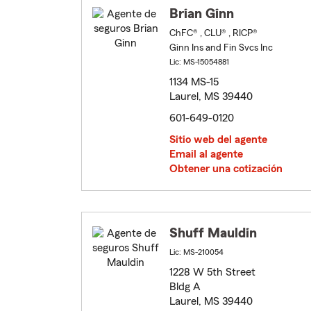
Brian Ginn
ChFC® , CLU® , RICP®
Ginn Ins and Fin Svcs Inc
Lic: MS-15054881
1134 MS-15
Laurel, MS 39440
601-649-0120
Sitio web del agente
Email al agente
Obtener una cotización
Shuff Mauldin
Lic: MS-210054
1228 W 5th Street
Bldg A
Laurel, MS 39440