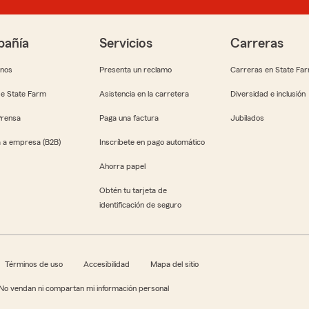
añía
Servicios
Carreras
anos
Presenta un reclamo
Carreras en State Fa
e State Farm
Asistencia en la carretera
Diversidad e inclusión
Prensa
Paga una factura
Jubilados
 a empresa (B2B)
Inscríbete en pago automático
Ahorra papel
Obtén tu tarjeta de
identificación de seguro
Términos de uso
Accesibilidad
Mapa del sitio
No vendan ni compartan mi información personal