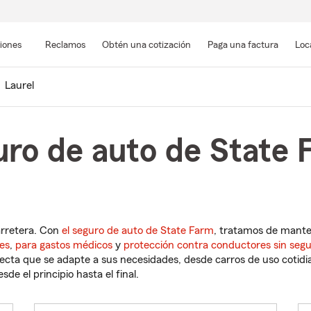
Pasar
al
siones
Reclamos
Obtén una cotización
Paga una factura
Loc
contenido
principal
Laurel
ro de auto de State 
arretera. Con
el seguro de auto de State Farm
, tratamos de mant
es
,
para gastos médicos
y
protección contra conductores sin seg
cta que se adapte a sus necesidades, desde carros de uso cotidian
de el principio hasta el final.