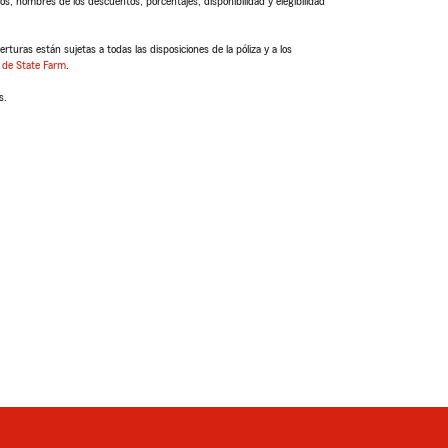
s, nombres de los descuentos, porcentajes, disponibilidad y elegibilidad
turas están sujetas a todas las disposiciones de la póliza y a los
 de State Farm
.
s.