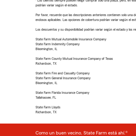
Los clientes siempre pueden elegir comprar solo una póliza, pero, en ese
podrían variar según el estado.
Por favor, recuerde que las descripciones anteriores contienen solo una de
endosos aplicables. Las opciones de cobertura podrían variar según el es
Los descuentos y su disponibilidad podrían variar según el estado y los re
State Farm Mutual Automobile Insurance Company
State Farm Indemnity Company
Bloomington, IL
State Farm County Mutual Insurance Company of Texas
Richardson, TX
State Farm Fire and Casualty Company
State Farm General Insurance Company
Bloomington, IL
State Farm Florida Insurance Company
Tallahassee, FL
State Farm Lloyds
Richardson, TX
Como un buen vecino, State Farm está ahí.®