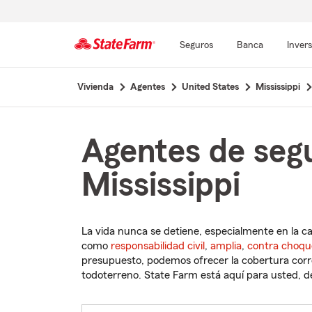
Seguros
Banca
Inver
Comienzo
Vivienda
Agentes
United States
Mississippi
del
contenido
principal
Agentes de segu
Mississippi
La vida nunca se detiene, especialmente en la c
como
responsabilidad civil
,
amplia
,
contra choqu
presupuesto, podemos ofrecer la cobertura corre
todoterreno. State Farm está aquí para usted, des