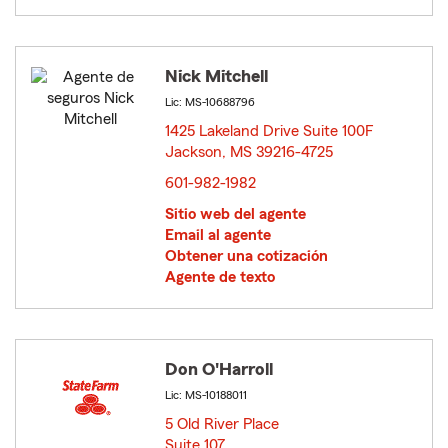
Nick Mitchell
Lic: MS-10688796
1425 Lakeland Drive Suite 100F
Jackson, MS 39216-4725
opens in new window
601-982-1982
Sitio web del agente
Email al agente
Obtener una cotización
Agente de texto
Don O'Harroll
Lic: MS-10188011
5 Old River Place
Suite 107