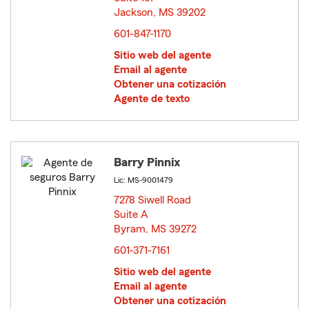
Jackson, MS 39202
opens in new window
601-847-1170
Sitio web del agente
Email al agente
Obtener una cotización
Agente de texto
Barry Pinnix
Lic: MS-9001479
7278 Siwell Road
Suite A
Byram, MS 39272
opens in new window
601-371-7161
Sitio web del agente
Email al agente
Obtener una cotización