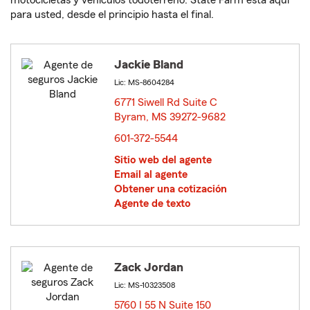
motocicletas y vehículos todoterreno. State Farm está aquí
para usted, desde el principio hasta el final.
Jackie Bland
Lic: MS-8604284
6771 Siwell Rd Suite C
Byram, MS 39272-9682
opens in new window
601-372-5544
Sitio web del agente
Email al agente
Obtener una cotización
Agente de texto
Zack Jordan
Lic: MS-10323508
5760 I 55 N Suite 150