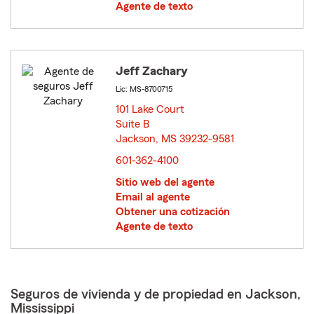
Agente de texto
Jeff Zachary
Lic: MS-8700715
101 Lake Court
Suite B
Jackson, MS 39232-9581
opens in new window
601-362-4100
Sitio web del agente
Email al agente
Obtener una cotización
Agente de texto
Seguros de vivienda y de propiedad en Jackson,
Mississippi