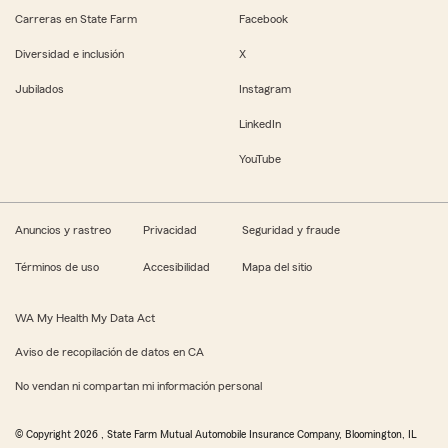
Carreras en State Farm
Facebook
Diversidad e inclusión
X
Jubilados
Instagram
LinkedIn
YouTube
Anuncios y rastreo
Privacidad
Seguridad y fraude
Términos de uso
Accesibilidad
Mapa del sitio
WA My Health My Data Act
Aviso de recopilación de datos en CA
No vendan ni compartan mi información personal
© Copyright
2026
, State Farm Mutual Automobile Insurance Company, Bloomington, IL