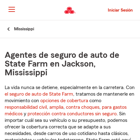
Pasar
al
Iniciar Sesión
contenido
principal
Comienzo
Mississippi
del
contenido
principal
Agentes de seguro de auto de
State Farm en Jackson,
Mississippi
La vida nunca se detiene, especialmente en la carretera. Con
el seguro de auto de State Farm
, tratamos de mantenerle en
movimiento con
opciones de cobertura
como
responsabilidad civil
,
amplia
,
contra choques
,
para gastos
médicos
y
protección contra conductores sin seguro
. Sin
importar cuál sea su vehículo o su presupuesto, podemos
ofrecer la cobertura correcta que se adapte a sus
necesidades, desde carros de uso cotidiano hasta clásicos,