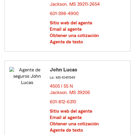
Jackson, MS 39211-2654
opens in new window
601-398-4900
Sitio web del agente
Email al agente
Obtener una cotización
Agente de texto
John Lucas
Lic: MS-10411549
4505 I 55 N
Jackson, MS 39206
opens in new window
601-812-6310
Sitio web del agente
Email al agente
Obtener una cotización
Agente de texto