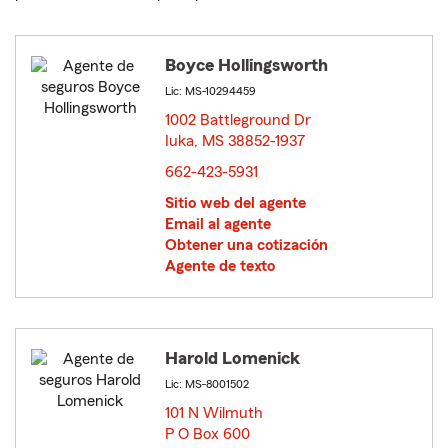
Boyce Hollingsworth
Lic: MS-10294459
1002 Battleground Dr
Iuka, MS 38852-1937
opens in new window
662-423-5931
Sitio web del agente
Email al agente
Obtener una cotización
Agente de texto
Harold Lomenick
Lic: MS-8001502
101 N Wilmuth
P O Box 600