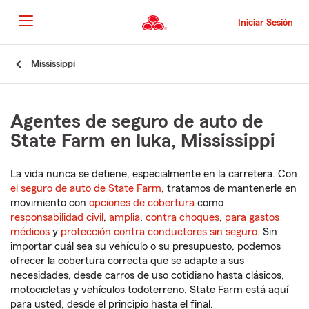
Pasar
al
Iniciar Sesión
contenido
principal
Comienzo
Mississippi
del
contenido
principal
Agentes de seguro de auto de
State Farm en Iuka, Mississippi
La vida nunca se detiene, especialmente en la carretera. Con
el seguro de auto de State Farm
, tratamos de mantenerle en
movimiento con
opciones de cobertura
como
responsabilidad civil
,
amplia
,
contra choques
,
para gastos
médicos
y
protección contra conductores sin seguro
. Sin
importar cuál sea su vehículo o su presupuesto, podemos
ofrecer la cobertura correcta que se adapte a sus
necesidades, desde carros de uso cotidiano hasta clásicos,
motocicletas y vehículos todoterreno. State Farm está aquí
para usted, desde el principio hasta el final.