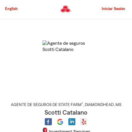
Pasar
al
English
Iniciar Sesión
contenido
principal
Comienzo
del
contenido
principal
®
AGENTE DE SEGUROS DE STATE FARM
,
DIAMONDHEAD
, MS
Scotti Catalano
Investment Services