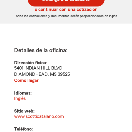
de
de
5
5
o continuar con una cotización
dígitos
dígitos
Todas las cotizaciones y documentos serán proporcionados en inglés.
Detalles de la oficina:
Dirección física:
5401 INDIAN HILL BLVD
DIAMONDHEAD
,
MS
39525
Cómo llegar
Idiomas:
Inglés
Sitio web:
www.scotticatalano.com
Teléfono: