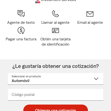
Agente de texto
Llamar al agente
Email al agente
Pagar una factura
Obtén una tarjeta
de identificación
¿Le gustaría obtener una cotización?
Seleccione un producto
Seleccione
un
nombre
de
producto
del
Código postal
Ingresa
Ingresa
_____
menú
un
un
desplegable
código
código
postal
postal
Obtenga una cotización