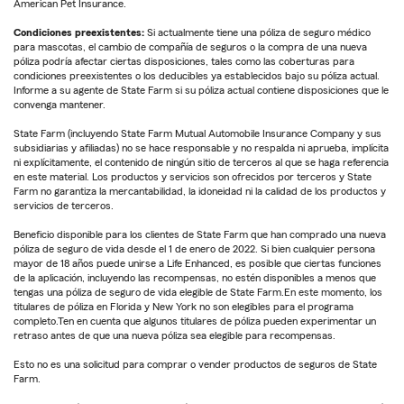
American Pet Insurance.
Condiciones preexistentes:
Si actualmente tiene una póliza de seguro médico
para mascotas, el cambio de compañía de seguros o la compra de una nueva
póliza podría afectar ciertas disposiciones, tales como las coberturas para
condiciones preexistentes o los deducibles ya establecidos bajo su póliza actual.
Informe a su agente de State Farm si su póliza actual contiene disposiciones que le
convenga mantener.
State Farm (incluyendo State Farm Mutual Automobile Insurance Company y sus
subsidiarias y afiliadas) no se hace responsable y no respalda ni aprueba, implícita
ni explícitamente, el contenido de ningún sitio de terceros al que se haga referencia
en este material. Los productos y servicios son ofrecidos por terceros y State
Farm no garantiza la mercantabilidad, la idoneidad ni la calidad de los productos y
servicios de terceros.
Beneficio disponible para los clientes de State Farm que han comprado una nueva
póliza de seguro de vida desde el 1 de enero de 2022. Si bien cualquier persona
mayor de 18 años puede unirse a Life Enhanced, es posible que ciertas funciones
de la aplicación, incluyendo las recompensas, no estén disponibles a menos que
tengas una póliza de seguro de vida elegible de State Farm.En este momento, los
titulares de póliza en Florida y New York no son elegibles para el programa
completo.Ten en cuenta que algunos titulares de póliza pueden experimentar un
retraso antes de que una nueva póliza sea elegible para recompensas.
Esto no es una solicitud para comprar o vender productos de seguros de State
Farm.