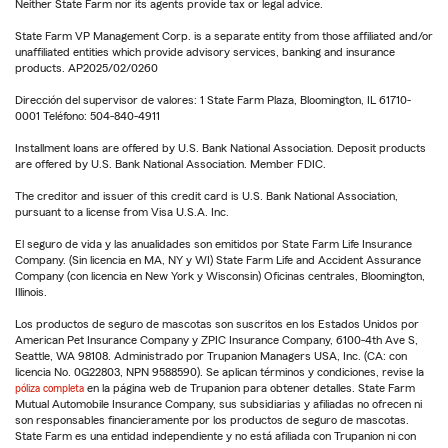
Neither State Farm nor its agents provide tax or legal advice.
State Farm VP Management Corp. is a separate entity from those affiliated and/or
unaffiliated entities which provide advisory services, banking and insurance
products. AP2025/02/0260
Dirección del supervisor de valores: 1 State Farm Plaza, Bloomington, IL 61710-
0001 Teléfono: 504-840-4911
Installment loans are offered by U.S. Bank National Association. Deposit products
are offered by U.S. Bank National Association. Member FDIC.
The creditor and issuer of this credit card is U.S. Bank National Association,
pursuant to a license from Visa U.S.A. Inc.
El seguro de vida y las anualidades son emitidos por State Farm Life Insurance
Company. (Sin licencia en MA, NY y WI) State Farm Life and Accident Assurance
Company (con licencia en New York y Wisconsin) Oficinas centrales, Bloomington,
Illinois.
Los productos de seguro de mascotas son suscritos en los Estados Unidos por
American Pet Insurance Company y ZPIC Insurance Company, 6100-4th Ave S,
Seattle, WA 98108. Administrado por Trupanion Managers USA, Inc. (CA: con
licencia No. 0G22803, NPN 9588590). Se aplican términos y condiciones, revise la
póliza completa
en la página web de Trupanion para obtener detalles. State Farm
Mutual Automobile Insurance Company, sus subsidiarias y afiliadas no ofrecen ni
son responsables financieramente por los productos de seguro de mascotas.
State Farm es una entidad independiente y no está afiliada con Trupanion ni con