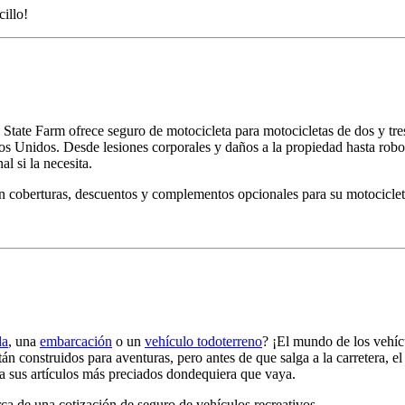
cillo!
State Farm ofrece seguro de motocicleta para motocicletas de dos y tre
s Unidos. Desde lesiones corporales y daños a la propiedad hasta robo
l si la necesita.
 coberturas, descuentos y complementos opcionales para su motocicleta.
da
, una
embarcación
o un
vehículo todoterreno
? ¡El mundo de los vehícu
tán construidos para aventuras, pero antes de que salga a la carretera, 
ja sus artículos más preciados dondequiera que vaya.
a de una cotización de seguro de vehículos recreativos.