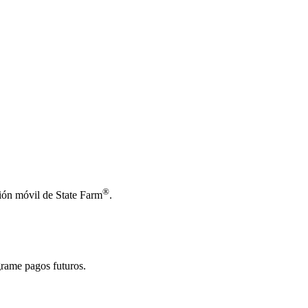
®
ción móvil de State Farm
.
grame pagos futuros.