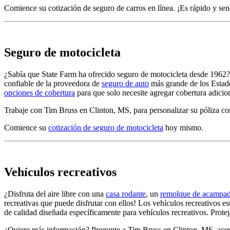
Comience su
cotización de seguro de carros en línea
. ¡Es rápido y sen
Seguro de motocicleta
¿Sabía que State Farm ha ofrecido seguro de motocicleta desde 1962? 
confiable de la proveedora de
seguro de auto
más grande de los Estado
opciones de cobertura
para que solo necesite agregar cobertura adiciona
Trabaje con Tim Bruss en Clinton, MS, para personalizar su póliza con
Comience su
cotización de seguro de motocicleta
hoy mismo.
Vehículos recreativos
¿Disfruta del aire libre con una
casa rodante
, un
remolque de acampa
recreativas que puede disfrutar con ellos! Los vehículos recreativos es
de calidad diseñada específicamente para vehículos recreativos. Prote
¿Quiere más información? Pregunte a Tim Bruss en Clinton, MS, acerc