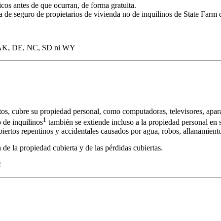
cos antes de que ocurran, de forma gratuita.
za de seguro de propietarios de vivienda no de inquilinos de State Farm 
en AK, DE, NC, SD ni WY
s, cubre su propiedad personal, como computadoras, televisores, aparat
1
 de inquilinos
también se extiende incluso a la propiedad personal en 
ertos repentinos y accidentales causados por agua, robos, allanamient
 de la propiedad cubierta y de las pérdidas cubiertas.
!