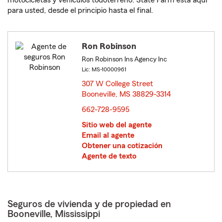
motocicletas y vehículos todoterreno. State Farm está aquí
para usted, desde el principio hasta el final.
Ron Robinson
Ron Robinson Ins Agency Inc
Lic: MS-10000961
307 W College Street
Booneville, MS 38829-3314
opens in new window
662-728-9595
Sitio web del agente
Email al agente
Obtener una cotización
Agente de texto
Seguros de vivienda y de propiedad en
Booneville, Mississippi