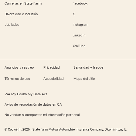
Carreras en State Farm
Facebook
Diversidad e inclusión
X
Jubilados
Instagram
LinkedIn
YouTube
Anuncios y rastreo
Privacidad
Seguridad y fraude
Términos de uso
Accesibilidad
Mapa del sitio
WA My Health My Data Act
Aviso de recopilación de datos en CA
No vendan ni compartan mi información personal
© Copyright
2026
, State Farm Mutual Automobile Insurance Company, Bloomington, IL