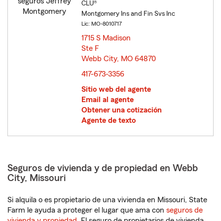
CLU®
Montgomery Ins and Fin Svs Inc
Lic: MO-8010717
1715 S Madison
Ste F
Webb City, MO 64870
opens in new window
417-673-3356
Sitio web del agente
Email al agente
Obtener una cotización
Agente de texto
Seguros de vivienda y de propiedad en Webb
City, Missouri
Si alquila o es propietario de una vivienda en Missouri, State
Farm le ayuda a proteger el lugar que ama con
seguros de
vivienda y propiedad
. El seguro de propietarios de vivienda