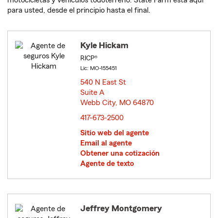
motocicletas y vehículos todoterreno. State Farm está aquí
para usted, desde el principio hasta el final.
Kyle Hickam
RICP®
Lic: MO-155451
540 N East St
Suite A
Webb City, MO 64870
opens in new window
417-673-2500
Sitio web del agente
Email al agente
Obtener una cotización
Agente de texto
Jeffrey Montgomery