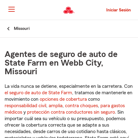
Pasar
al
Iniciar Sesión
contenido
principal
Comienzo
Missouri
del
contenido
principal
Agentes de seguro de auto de
State Farm en Webb City,
Missouri
La vida nunca se detiene, especialmente en la carretera. Con
el seguro de auto de State Farm
, tratamos de mantenerle en
movimiento con
opciones de cobertura
como
responsabilidad civil
,
amplia
,
contra choques
,
para gastos
médicos
y
protección contra conductores sin seguro
. Sin
importar cuál sea su vehículo o su presupuesto, podemos
ofrecer la cobertura correcta que se adapte a sus
necesidades, desde carros de uso cotidiano hasta clásicos,