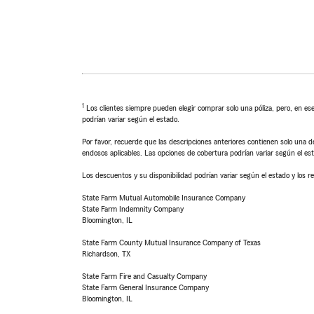
1
Los clientes siempre pueden elegir comprar solo una póliza, pero, en ese
podrían variar según el estado.
Por favor, recuerde que las descripciones anteriores contienen solo una de
endosos aplicables. Las opciones de cobertura podrían variar según el es
Los descuentos y su disponibilidad podrían variar según el estado y los re
State Farm Mutual Automobile Insurance Company
State Farm Indemnity Company
Bloomington, IL
State Farm County Mutual Insurance Company of Texas
Richardson, TX
State Farm Fire and Casualty Company
State Farm General Insurance Company
Bloomington, IL