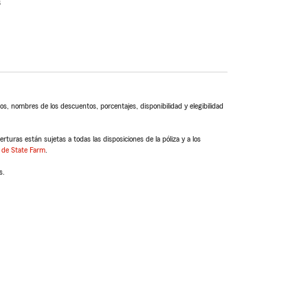
s
s, nombres de los descuentos, porcentajes, disponibilidad y elegibilidad
turas están sujetas a todas las disposiciones de la póliza y a los
 de State Farm
.
s.