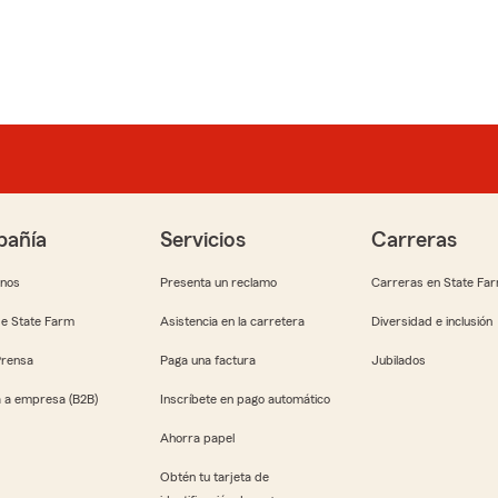
añía
Servicios
Carreras
anos
Presenta un reclamo
Carreras en State Fa
e State Farm
Asistencia en la carretera
Diversidad e inclusión
Prensa
Paga una factura
Jubilados
 a empresa (B2B)
Inscríbete en pago automático
Ahorra papel
Obtén tu tarjeta de