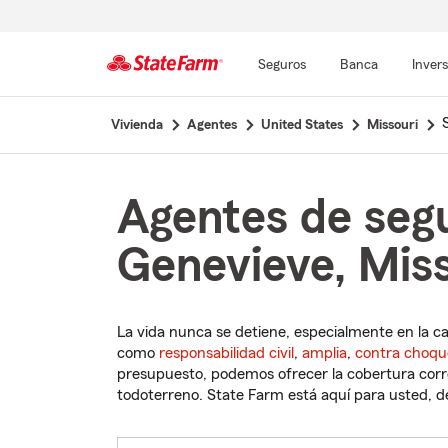
Seguros
Banca
Inver
Comienzo
Vivienda
Agentes
United States
Missouri
del
contenido
principal
Agentes de segu
Genevieve, Miss
La vida nunca se detiene, especialmente en la c
como
responsabilidad civil
,
amplia
,
contra choqu
presupuesto, podemos ofrecer la cobertura corre
todoterreno. State Farm está aquí para usted, des