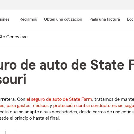
Pasar
al
siones
Reclamos
Obtén una cotización
Paga una factura
Loc
contenido
principal
Ste Genevieve
ro de auto de State 
ouri
arretera. Con
el seguro de auto de State Farm
, tratamos de mant
es
,
para gastos médicos
y
protección contra conductores sin seg
cta que se adapte a sus necesidades, desde carros de uso cotidian
de el principio hasta el final.