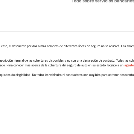
Todo sobre servicios bancario
 caso, el descuento por dos o más compras de diferentes líneas de seguro no se aplicará. Los ahorro
scripción general de las coberturas disponibles y no son una declaración de contrato. Todas las cober
tado. Para conocer más acerca de la cobertura del seguro de auto en su estado, localice a un
agente
quisitos de elegibilidad. No todos los vehículos ni conductores son elegibles para obtener descuento