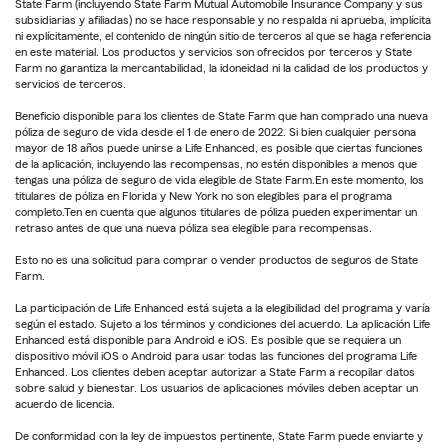
State Farm (incluyendo State Farm Mutual Automobile Insurance Company y sus
subsidiarias y afiliadas) no se hace responsable y no respalda ni aprueba, implícita
ni explícitamente, el contenido de ningún sitio de terceros al que se haga referencia
en este material. Los productos y servicios son ofrecidos por terceros y State
Farm no garantiza la mercantabilidad, la idoneidad ni la calidad de los productos y
servicios de terceros.
Beneficio disponible para los clientes de State Farm que han comprado una nueva
póliza de seguro de vida desde el 1 de enero de 2022. Si bien cualquier persona
mayor de 18 años puede unirse a Life Enhanced, es posible que ciertas funciones
de la aplicación, incluyendo las recompensas, no estén disponibles a menos que
tengas una póliza de seguro de vida elegible de State Farm.En este momento, los
titulares de póliza en Florida y New York no son elegibles para el programa
completo.Ten en cuenta que algunos titulares de póliza pueden experimentar un
retraso antes de que una nueva póliza sea elegible para recompensas.
Esto no es una solicitud para comprar o vender productos de seguros de State
Farm.
La participación de Life Enhanced está sujeta a la elegibilidad del programa y varía
según el estado. Sujeto a los términos y condiciones del acuerdo. La aplicación Life
Enhanced está disponible para Android e iOS. Es posible que se requiera un
dispositivo móvil iOS o Android para usar todas las funciones del programa Life
Enhanced. Los clientes deben aceptar autorizar a State Farm a recopilar datos
sobre salud y bienestar. Los usuarios de aplicaciones móviles deben aceptar un
acuerdo de licencia.
De conformidad con la ley de impuestos pertinente, State Farm puede enviarte y