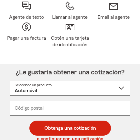
Agente de texto
Llamar al agente
Email al agente
Pagar una factura
Obtén una tarjeta
de identificación
¿Le gustaría obtener una cotización?
Seleccione un producto
Seleccione
un
nombre
de
producto
del
Código postal
Ingresa
Ingresa
_____
menú
un
un
desplegable
código
código
postal
postal
Obtenga una cotización
de
de
5
5
o continuar con una cotización