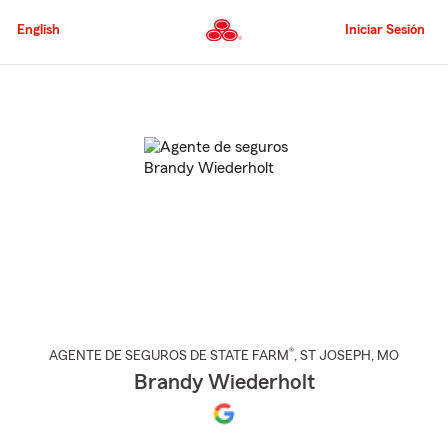
Pasar
al
English
Iniciar Sesión
contenido
principal
Comienzo
del
contenido
principal
®
AGENTE DE SEGUROS DE STATE FARM
,
ST JOSEPH
, MO
Brandy Wiederholt