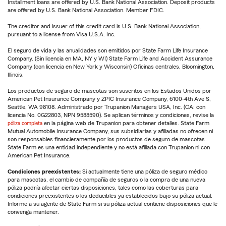
Installment loans are offered by U.S. Bank National Association. Deposit products
are offered by U.S. Bank National Association. Member FDIC.
The creditor and issuer of this credit card is U.S. Bank National Association,
pursuant to a license from Visa U.S.A. Inc.
El seguro de vida y las anualidades son emitidos por State Farm Life Insurance
Company. (Sin licencia en MA, NY y WI) State Farm Life and Accident Assurance
Company (con licencia en New York y Wisconsin) Oficinas centrales, Bloomington,
Illinois.
Los productos de seguro de mascotas son suscritos en los Estados Unidos por
American Pet Insurance Company y ZPIC Insurance Company, 6100-4th Ave S,
Seattle, WA 98108. Administrado por Trupanion Managers USA, Inc. (CA: con
licencia No. 0G22803, NPN 9588590). Se aplican términos y condiciones, revise la
póliza completa
en la página web de Trupanion para obtener detalles. State Farm
Mutual Automobile Insurance Company, sus subsidiarias y afiliadas no ofrecen ni
son responsables financieramente por los productos de seguro de mascotas.
State Farm es una entidad independiente y no está afiliada con Trupanion ni con
American Pet Insurance.
Condiciones preexistentes:
Si actualmente tiene una póliza de seguro médico
para mascotas, el cambio de compañía de seguros o la compra de una nueva
póliza podría afectar ciertas disposiciones, tales como las coberturas para
condiciones preexistentes o los deducibles ya establecidos bajo su póliza actual.
Informe a su agente de State Farm si su póliza actual contiene disposiciones que le
convenga mantener.