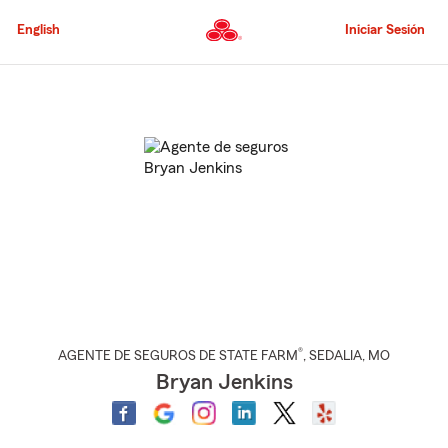
Pasar
al
English
Iniciar Sesión
contenido
principal
Comienzo
del
contenido
principal
®
AGENTE DE SEGUROS DE STATE FARM
,
SEDALIA
, MO
Bryan Jenkins