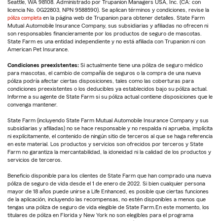
Seattle, WA 98108. Administrado por Trupanion Managers USA, Inc. (CA: con
licencia No. 0G22803, NPN 9588590). Se aplican términos y condiciones, revise la
póliza completa
en la página web de Trupanion para obtener detalles. State Farm
Mutual Automobile Insurance Company, sus subsidiarias y afiliadas no ofrecen ni
son responsables financieramente por los productos de seguro de mascotas.
State Farm es una entidad independiente y no está afiliada con Trupanion ni con
American Pet Insurance.
Condiciones preexistentes:
Si actualmente tiene una póliza de seguro médico
para mascotas, el cambio de compañía de seguros o la compra de una nueva
póliza podría afectar ciertas disposiciones, tales como las coberturas para
condiciones preexistentes o los deducibles ya establecidos bajo su póliza actual.
Informe a su agente de State Farm si su póliza actual contiene disposiciones que le
convenga mantener.
State Farm (incluyendo State Farm Mutual Automobile Insurance Company y sus
subsidiarias y afiliadas) no se hace responsable y no respalda ni aprueba, implícita
ni explícitamente, el contenido de ningún sitio de terceros al que se haga referencia
en este material. Los productos y servicios son ofrecidos por terceros y State
Farm no garantiza la mercantabilidad, la idoneidad ni la calidad de los productos y
servicios de terceros.
Beneficio disponible para los clientes de State Farm que han comprado una nueva
póliza de seguro de vida desde el 1 de enero de 2022. Si bien cualquier persona
mayor de 18 años puede unirse a Life Enhanced, es posible que ciertas funciones
de la aplicación, incluyendo las recompensas, no estén disponibles a menos que
tengas una póliza de seguro de vida elegible de State Farm.En este momento, los
titulares de póliza en Florida y New York no son elegibles para el programa