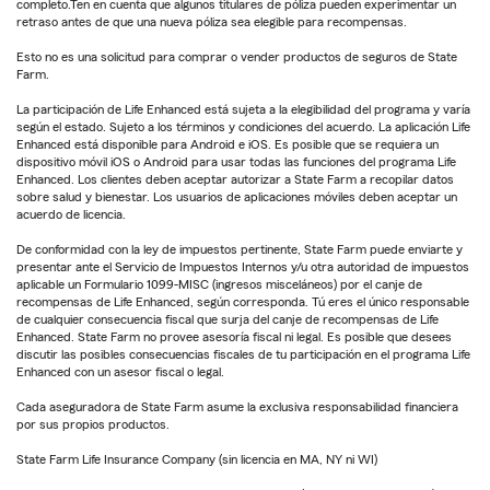
completo.Ten en cuenta que algunos titulares de póliza pueden experimentar un
retraso antes de que una nueva póliza sea elegible para recompensas.
Esto no es una solicitud para comprar o vender productos de seguros de State
Farm.
La participación de Life Enhanced está sujeta a la elegibilidad del programa y varía
según el estado. Sujeto a los términos y condiciones del acuerdo. La aplicación Life
Enhanced está disponible para Android e iOS. Es posible que se requiera un
dispositivo móvil iOS o Android para usar todas las funciones del programa Life
Enhanced. Los clientes deben aceptar autorizar a State Farm a recopilar datos
sobre salud y bienestar. Los usuarios de aplicaciones móviles deben aceptar un
acuerdo de licencia.
De conformidad con la ley de impuestos pertinente, State Farm puede enviarte y
presentar ante el Servicio de Impuestos Internos y/u otra autoridad de impuestos
aplicable un Formulario 1099-MISC (ingresos misceláneos) por el canje de
recompensas de Life Enhanced, según corresponda. Tú eres el único responsable
de cualquier consecuencia fiscal que surja del canje de recompensas de Life
Enhanced. State Farm no provee asesoría fiscal ni legal. Es posible que desees
discutir las posibles consecuencias fiscales de tu participación en el programa Life
Enhanced con un asesor fiscal o legal.
Cada aseguradora de State Farm asume la exclusiva responsabilidad financiera
por sus propios productos.
State Farm Life Insurance Company (sin licencia en MA, NY ni WI)