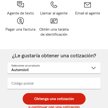
Agente de texto
Llamar al agente
Email al agente
Pagar una factura
Obtén una tarjeta
de identificación
¿Le gustaría obtener una cotización?
Seleccione un producto
Seleccione
un
nombre
de
producto
del
Código postal
Ingresa
Ingresa
_____
menú
un
un
desplegable
código
código
postal
postal
Obtenga una cotización
de
de
5
5
o continuar con una cotización