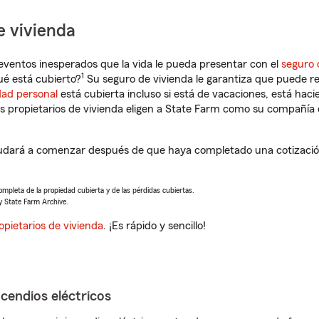
e vivienda
eventos inesperados que la vida le pueda presentar con el
seguro 
1
ué está cubierto?
Su seguro de vivienda le garantiza que puede re
dad personal
está cubierta incluso si está de vacaciones, está haci
propietarios de vivienda eligen a State Farm como su compañía 
yudará a comenzar después de que haya completado una cotización
completa de la propiedad cubierta y de las pérdidas cubiertas.
y State Farm Archive.
opietarios de vivienda
. ¡Es rápido y sencillo!
ncendios eléctricos