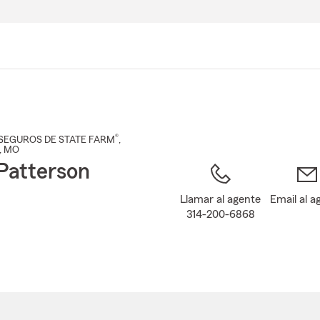
Pasar
al
contenido
principal
®
SEGUROS DE STATE FARM
,
, MO
Patterson
Llamar al agente
Email al a
314-200-6868