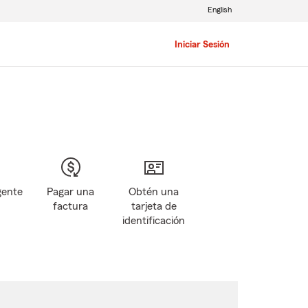
English
Iniciar Sesión
gente
Pagar una
Obtén una
factura
tarjeta de
identificación