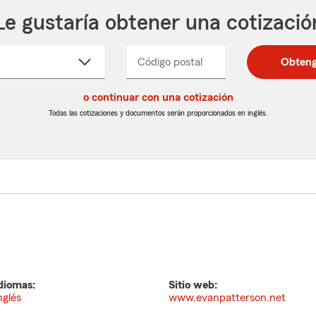
Le gustaría obtener una cotizació
cione
Código postal
Ingresa
Ingresa
Obteng
_____
un
un
re
código
código
cto
o continuar con una cotización
postal
postal
de
de
Todas las cotizaciones y documentos serán proporcionados en inglés.
egable
5
5
dígitos
dígitos
diomas:
Sitio web:
nglés
www.evanpatterson.net