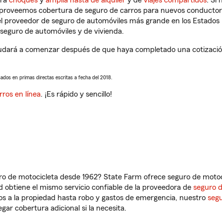
tra
choques
y
amplia hasta de alquiler
y de
viajes compartidos
. Si
s proveemos cobertura de seguro de carros para nuevos conductores
l proveedor de seguro de automóviles más grande en los Estados
seguro de automóviles y de vivienda.
yudará a comenzar después de que haya completado una cotización 
sados en primas directas escritas a fecha del 2018.
rros en línea
. ¡Es rápido y sencillo!
ro de motocicleta desde 1962? State Farm ofrece seguro de motoci
 obtiene el mismo servicio confiable de la proveedora de
seguro 
os a la propiedad hasta robo y gastos de emergencia, nuestro
segu
gar cobertura adicional si la necesita.