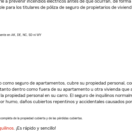
e a prevenir incendios eléctricos antes de que ocurran, de forma 
le para los titulares de póliza de seguro de propietarios de vivie
lmente en AK, DE, NC, SD ni WY
ido como seguro de apartamentos, cubre su propiedad personal, c
, tanto dentro como fuera de su apartamento u otra vivienda que a
 la propiedad personal en su carro. El seguro de inquilinos norma
or humo, daños cubiertos repentinos y accidentales causados por
a completa de la propiedad cubierta y de las pérdidas cubiertas.
uilinos
. ¡Es rápido y sencillo!