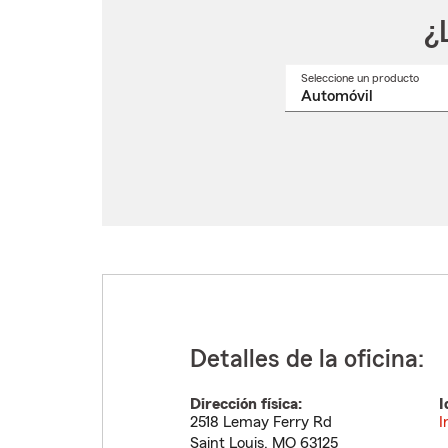
¿
Seleccione un producto
Selec
un
nomb
de
produ
del
menú
despl
Detalles de la oficina:
Dirección física:
I
2518 Lemay Ferry Rd
I
Saint Louis
,
MO
63125