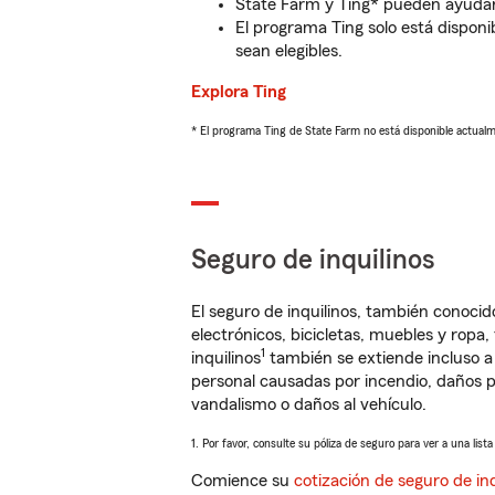
State Farm y Ting* pueden ayudarl
El programa Ting solo está disponib
sean elegibles.
Explora Ting
* El programa Ting de State Farm no está disponible actua
Seguro de inquilinos
El seguro de inquilinos, también conoc
electrónicos, bicicletas, muebles y ropa
1
inquilinos
también se extiende incluso a
personal causadas por incendio, daños p
vandalismo o daños al vehículo.
1. Por favor, consulte su póliza de seguro para ver a una list
Comience su
cotización de seguro de inq