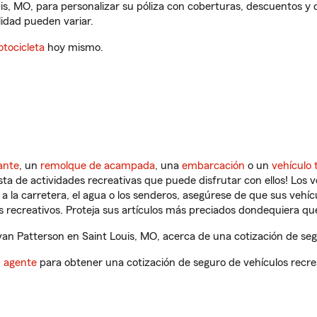
is, MO, para personalizar su póliza con coberturas, descuentos 
ilidad pueden variar.
tocicleta
hoy mismo.
ante
, un
remolque de acampada
, una
embarcación
o un
vehículo 
ista de actividades recreativas que puede disfrutar con ellos! Los 
a la carretera, el agua o los senderos, asegúrese de que sus vehí
 recreativos. Proteja sus artículos más preciados dondequiera qu
n Patterson en Saint Louis, MO, acerca de una cotización de segu
n agente
para obtener una cotización de seguro de vehículos recre