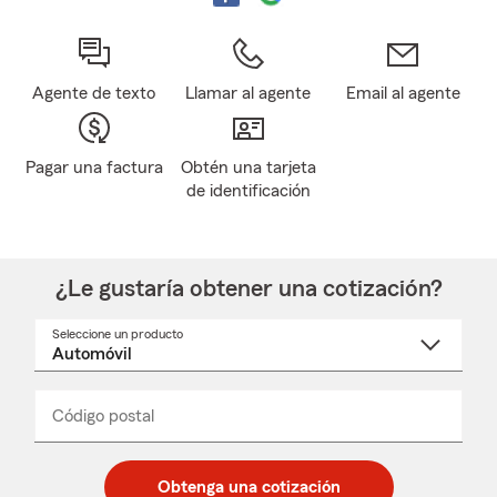
Agente de texto
Llamar al agente
Email al agente
Pagar una factura
Obtén una tarjeta
de identificación
¿Le gustaría obtener una cotización?
Seleccione un producto
Seleccione
un
nombre
de
producto
del
Código postal
Ingresa
Ingresa
_____
menú
un
un
desplegable
código
código
postal
postal
Obtenga una cotización
de
de