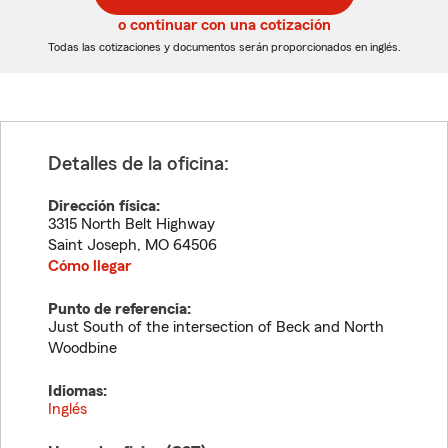
5
5
o continuar con una cotización
dígitos
dígitos
Todas las cotizaciones y documentos serán proporcionados en inglés.
Detalles de la oficina:
Dirección física:
3315 North Belt Highway
Saint Joseph
,
MO
64506
Cómo llegar
Punto de referencia:
Just South of the intersection of Beck and North
Woodbine
Idiomas:
Inglés