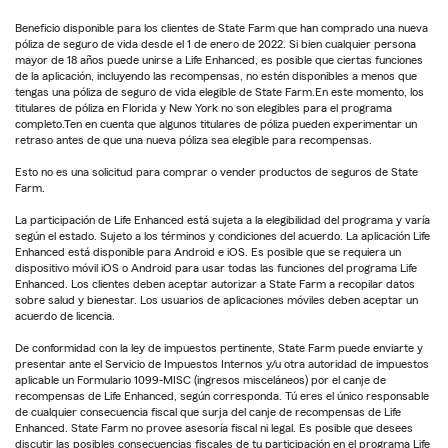
Beneficio disponible para los clientes de State Farm que han comprado una nueva
póliza de seguro de vida desde el 1 de enero de 2022. Si bien cualquier persona
mayor de 18 años puede unirse a Life Enhanced, es posible que ciertas funciones
de la aplicación, incluyendo las recompensas, no estén disponibles a menos que
tengas una póliza de seguro de vida elegible de State Farm.En este momento, los
titulares de póliza en Florida y New York no son elegibles para el programa
completo.Ten en cuenta que algunos titulares de póliza pueden experimentar un
retraso antes de que una nueva póliza sea elegible para recompensas.
Esto no es una solicitud para comprar o vender productos de seguros de State
Farm.
La participación de Life Enhanced está sujeta a la elegibilidad del programa y varía
según el estado. Sujeto a los términos y condiciones del acuerdo. La aplicación Life
Enhanced está disponible para Android e iOS. Es posible que se requiera un
dispositivo móvil iOS o Android para usar todas las funciones del programa Life
Enhanced. Los clientes deben aceptar autorizar a State Farm a recopilar datos
sobre salud y bienestar. Los usuarios de aplicaciones móviles deben aceptar un
acuerdo de licencia.
De conformidad con la ley de impuestos pertinente, State Farm puede enviarte y
presentar ante el Servicio de Impuestos Internos y/u otra autoridad de impuestos
aplicable un Formulario 1099-MISC (ingresos misceláneos) por el canje de
recompensas de Life Enhanced, según corresponda. Tú eres el único responsable
de cualquier consecuencia fiscal que surja del canje de recompensas de Life
Enhanced. State Farm no provee asesoría fiscal ni legal. Es posible que desees
discutir las posibles consecuencias fiscales de tu participación en el programa Life