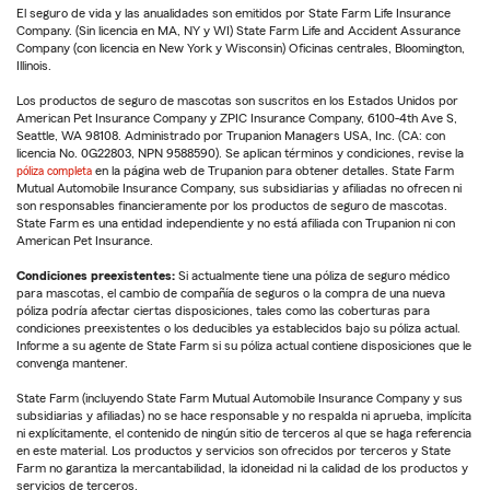
El seguro de vida y las anualidades son emitidos por State Farm Life Insurance
Company. (Sin licencia en MA, NY y WI) State Farm Life and Accident Assurance
Company (con licencia en New York y Wisconsin) Oficinas centrales, Bloomington,
Illinois.
Los productos de seguro de mascotas son suscritos en los Estados Unidos por
American Pet Insurance Company y ZPIC Insurance Company, 6100-4th Ave S,
Seattle, WA 98108. Administrado por Trupanion Managers USA, Inc. (CA: con
licencia No. 0G22803, NPN 9588590). Se aplican términos y condiciones, revise la
póliza completa
en la página web de Trupanion para obtener detalles. State Farm
Mutual Automobile Insurance Company, sus subsidiarias y afiliadas no ofrecen ni
son responsables financieramente por los productos de seguro de mascotas.
State Farm es una entidad independiente y no está afiliada con Trupanion ni con
American Pet Insurance.
Condiciones preexistentes:
Si actualmente tiene una póliza de seguro médico
para mascotas, el cambio de compañía de seguros o la compra de una nueva
póliza podría afectar ciertas disposiciones, tales como las coberturas para
condiciones preexistentes o los deducibles ya establecidos bajo su póliza actual.
Informe a su agente de State Farm si su póliza actual contiene disposiciones que le
convenga mantener.
State Farm (incluyendo State Farm Mutual Automobile Insurance Company y sus
subsidiarias y afiliadas) no se hace responsable y no respalda ni aprueba, implícita
ni explícitamente, el contenido de ningún sitio de terceros al que se haga referencia
en este material. Los productos y servicios son ofrecidos por terceros y State
Farm no garantiza la mercantabilidad, la idoneidad ni la calidad de los productos y
servicios de terceros.