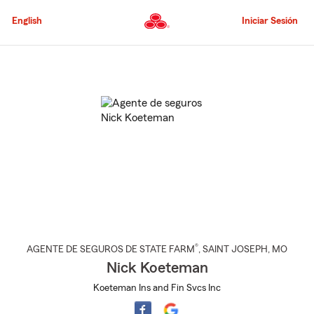
Pasar
al
English
Iniciar Sesión
contenido
principal
Comienzo
del
contenido
principal
®
AGENTE DE SEGUROS DE STATE FARM
,
SAINT JOSEPH
, MO
Nick Koeteman
Koeteman Ins and Fin Svcs Inc