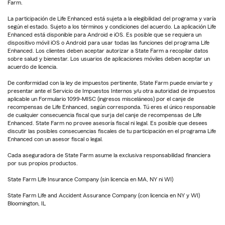
Farm.
La participación de Life Enhanced está sujeta a la elegibilidad del programa y varía
según el estado. Sujeto a los términos y condiciones del acuerdo. La aplicación Life
Enhanced está disponible para Android e iOS. Es posible que se requiera un
dispositivo móvil iOS o Android para usar todas las funciones del programa Life
Enhanced. Los clientes deben aceptar autorizar a State Farm a recopilar datos
sobre salud y bienestar. Los usuarios de aplicaciones móviles deben aceptar un
acuerdo de licencia.
De conformidad con la ley de impuestos pertinente, State Farm puede enviarte y
presentar ante el Servicio de Impuestos Internos y/u otra autoridad de impuestos
aplicable un Formulario 1099-MISC (ingresos misceláneos) por el canje de
recompensas de Life Enhanced, según corresponda. Tú eres el único responsable
de cualquier consecuencia fiscal que surja del canje de recompensas de Life
Enhanced. State Farm no provee asesoría fiscal ni legal. Es posible que desees
discutir las posibles consecuencias fiscales de tu participación en el programa Life
Enhanced con un asesor fiscal o legal.
Cada aseguradora de State Farm asume la exclusiva responsabilidad financiera
por sus propios productos.
State Farm Life Insurance Company (sin licencia en MA, NY ni WI)
State Farm Life and Accident Assurance Company (con licencia en NY y WI)
Bloomington, IL