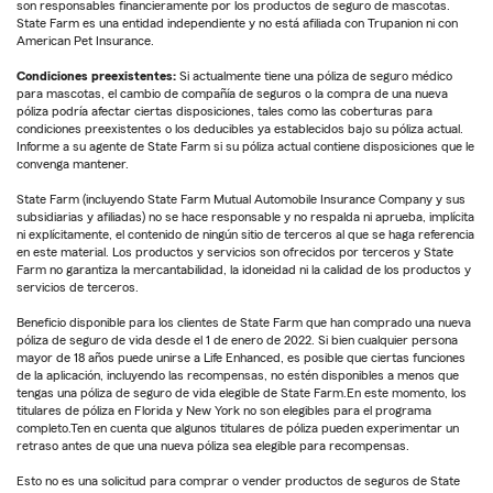
son responsables financieramente por los productos de seguro de mascotas.
State Farm es una entidad independiente y no está afiliada con Trupanion ni con
American Pet Insurance.
Condiciones preexistentes:
Si actualmente tiene una póliza de seguro médico
para mascotas, el cambio de compañía de seguros o la compra de una nueva
póliza podría afectar ciertas disposiciones, tales como las coberturas para
condiciones preexistentes o los deducibles ya establecidos bajo su póliza actual.
Informe a su agente de State Farm si su póliza actual contiene disposiciones que le
convenga mantener.
State Farm (incluyendo State Farm Mutual Automobile Insurance Company y sus
subsidiarias y afiliadas) no se hace responsable y no respalda ni aprueba, implícita
ni explícitamente, el contenido de ningún sitio de terceros al que se haga referencia
en este material. Los productos y servicios son ofrecidos por terceros y State
Farm no garantiza la mercantabilidad, la idoneidad ni la calidad de los productos y
servicios de terceros.
Beneficio disponible para los clientes de State Farm que han comprado una nueva
póliza de seguro de vida desde el 1 de enero de 2022. Si bien cualquier persona
mayor de 18 años puede unirse a Life Enhanced, es posible que ciertas funciones
de la aplicación, incluyendo las recompensas, no estén disponibles a menos que
tengas una póliza de seguro de vida elegible de State Farm.En este momento, los
titulares de póliza en Florida y New York no son elegibles para el programa
completo.Ten en cuenta que algunos titulares de póliza pueden experimentar un
retraso antes de que una nueva póliza sea elegible para recompensas.
Esto no es una solicitud para comprar o vender productos de seguros de State