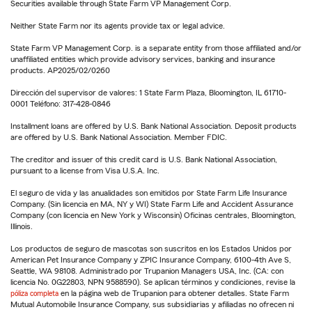
Securities available through State Farm VP Management Corp.
Neither State Farm nor its agents provide tax or legal advice.
State Farm VP Management Corp. is a separate entity from those affiliated and/or
unaffiliated entities which provide advisory services, banking and insurance
products. AP2025/02/0260
Dirección del supervisor de valores: 1 State Farm Plaza, Bloomington, IL 61710-
0001 Teléfono: 317-428-0846
Installment loans are offered by U.S. Bank National Association. Deposit products
are offered by U.S. Bank National Association. Member FDIC.
The creditor and issuer of this credit card is U.S. Bank National Association,
pursuant to a license from Visa U.S.A. Inc.
El seguro de vida y las anualidades son emitidos por State Farm Life Insurance
Company. (Sin licencia en MA, NY y WI) State Farm Life and Accident Assurance
Company (con licencia en New York y Wisconsin) Oficinas centrales, Bloomington,
Illinois.
Los productos de seguro de mascotas son suscritos en los Estados Unidos por
American Pet Insurance Company y ZPIC Insurance Company, 6100-4th Ave S,
Seattle, WA 98108. Administrado por Trupanion Managers USA, Inc. (CA: con
licencia No. 0G22803, NPN 9588590). Se aplican términos y condiciones, revise la
póliza completa
en la página web de Trupanion para obtener detalles. State Farm
Mutual Automobile Insurance Company, sus subsidiarias y afiliadas no ofrecen ni