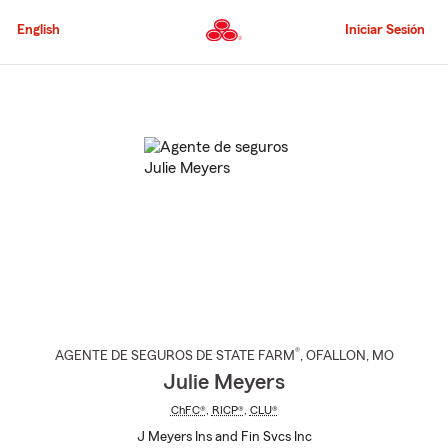
Pasar
al
English
Iniciar Sesión
contenido
principal
Comienzo
del
contenido
principal
®
AGENTE DE SEGUROS DE STATE FARM
,
OFALLON
, MO
Julie Meyers
ChFC®
,
RICP®
,
CLU®
J Meyers Ins and Fin Svcs Inc