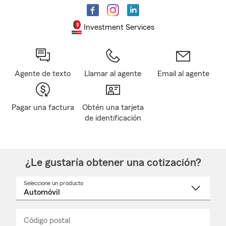
Investment Services
Agente de texto
Llamar al agente
Email al agente
Pagar una factura
Obtén una tarjeta
de identificación
¿Le gustaría obtener una cotización?
Seleccione un producto
Seleccione
un
nombre
de
producto
del
Código postal
Ingresa
Ingresa
_____
menú