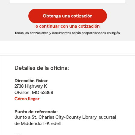
un
un
desplegable
código
código
postal
postal
Obtenga una cotización
de
de
5
5
o continuar con una cotización
dígitos
dígitos
Todas las cotizaciones y documentos serán proporcionados en inglés.
Detalles de la oficina:
Dirección física:
2738 Highway K
OFallon
,
MO
63368
Cómo llegar
Punto de referencia:
Junto a St. Charles City-County Library, sucursal
de Middendorf-Kredell