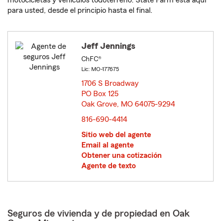
motocicletas y vehículos todoterreno. State Farm está aquí
para usted, desde el principio hasta el final.
Jeff Jennings
ChFC®
Lic: MO-177675
1706 S Broadway
PO Box 125
Oak Grove, MO 64075-9294
opens in new window
816-690-4414
Sitio web del agente
Email al agente
Obtener una cotización
Agente de texto
Seguros de vivienda y de propiedad en Oak