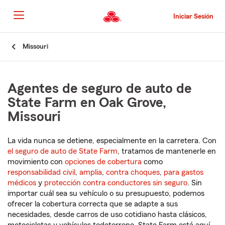
Pasar
al
Iniciar Sesión
contenido
principal
Comienzo
Missouri
del
contenido
principal
Agentes de seguro de auto de
State Farm en Oak Grove,
Missouri
La vida nunca se detiene, especialmente en la carretera. Con
el seguro de auto de State Farm
, tratamos de mantenerle en
movimiento con
opciones de cobertura
como
responsabilidad civil
,
amplia
,
contra choques
,
para gastos
médicos
y
protección contra conductores sin seguro
. Sin
importar cuál sea su vehículo o su presupuesto, podemos
ofrecer la cobertura correcta que se adapte a sus
necesidades, desde carros de uso cotidiano hasta clásicos,