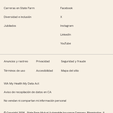
Carreras en State Farm
Facebook
Diversidad e inclusión
X
Jubilados
Instagram
LinkedIn
YouTube
Anuncios y rastreo
Privacidad
Seguridad y fraude
Términos de uso
Accesibilidad
Mapa del sitio
WA My Health My Data Act
Aviso de recopilación de datos en CA
No vendan ni compartan mi información personal
© Copyright
2026
, State Farm Mutual Automobile Insurance Company, Bloomington, IL