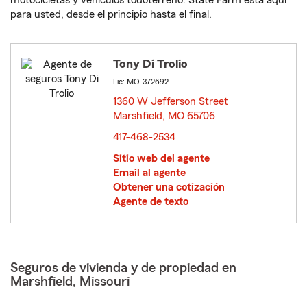
motocicletas y vehículos todoterreno. State Farm está aquí
para usted, desde el principio hasta el final.
Tony Di Trolio
Lic: MO-372692
1360 W Jefferson Street
Marshfield, MO 65706
opens in new window
417-468-2534
Sitio web del agente
Email al agente
Obtener una cotización
Agente de texto
Seguros de vivienda y de propiedad en
Marshfield, Missouri