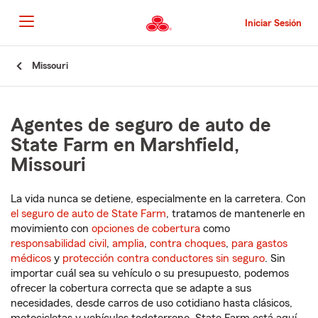
Pasar
al
Iniciar Sesión
contenido
principal
Comienzo
Missouri
del
contenido
principal
Agentes de seguro de auto de
State Farm en Marshfield,
Missouri
La vida nunca se detiene, especialmente en la carretera. Con
el seguro de auto de State Farm
, tratamos de mantenerle en
movimiento con
opciones de cobertura
como
responsabilidad civil
,
amplia
,
contra choques
,
para gastos
médicos
y
protección contra conductores sin seguro
. Sin
importar cuál sea su vehículo o su presupuesto, podemos
ofrecer la cobertura correcta que se adapte a sus
necesidades, desde carros de uso cotidiano hasta clásicos,