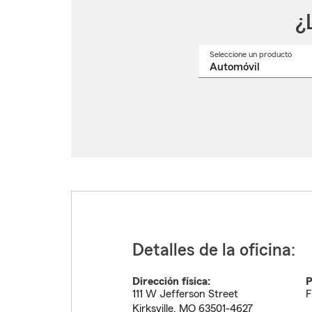
¿
Seleccione un producto
Selec
un
nomb
de
produ
del
menú
despl
Detalles de la oficina:
Dirección física:
P
111 W Jefferson Street
F
Kirksville
,
MO
63501-4627