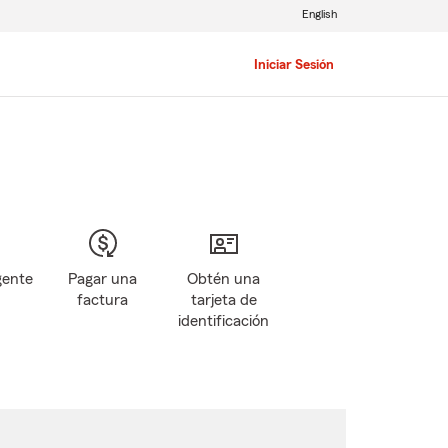
English
Iniciar Sesión
gente
Pagar una
Obtén una
factura
tarjeta de
identificación