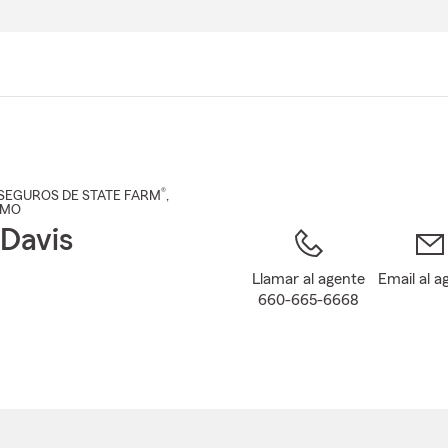
Pasar
al
contenido
principal
®
SEGUROS DE STATE FARM
,
 MO
Davis
Llamar al agente
Email al a
660-665-6668