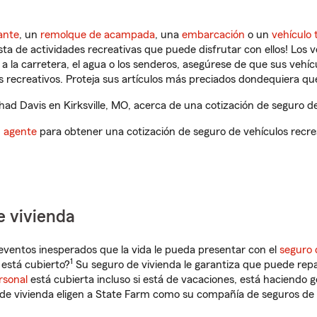
ante
, un
remolque de acampada
, una
embarcación
o un
vehículo 
ista de actividades recreativas que puede disfrutar con ellos! Los 
a la carretera, el agua o los senderos, asegúrese de que sus vehí
 recreativos. Proteja sus artículos más preciados dondequiera qu
d Davis en Kirksville, MO, acerca de una cotización de seguro de
n agente
para obtener una cotización de seguro de vehículos recre
e vivienda
eventos inesperados que la vida le pueda presentar con el
seguro 
1
 está cubierto?
Su seguro de vivienda le garantiza que puede repa
rsonal
está cubierta incluso si está de vacaciones, está haciendo g
de vivienda eligen a State Farm como su compañía de seguros de 