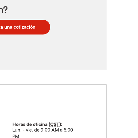
n?
a una cotización
Horas de oficina (
CST
):
Lun. - vie. de 9:00 AM a 5:00
PM