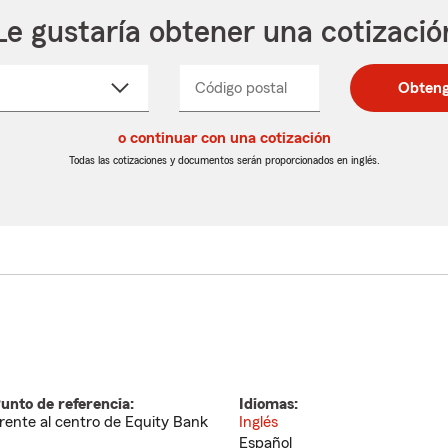
Le gustaría obtener una cotizació
cione
Código postal
Ingresa
Ingresa
Obteng
_____
un
un
re
código
código
cto
o continuar con una cotización
postal
postal
de
de
Todas las cotizaciones y documentos serán proporcionados en inglés.
egable
5
5
dígitos
dígitos
unto de referencia:
Idiomas:
rente al centro de Equity Bank
Inglés
Español