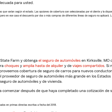
adecuada para usted.
 que varían según el estado. Las opciones de cobertura son seleccionadas por el cliente y la disponib
, pero en ese caso el descuento por dos o más compras de diferentes líneas de seguro no aplicará. 
n State Farm y obtenga
el seguro de automóviles
en Kirksville, MO 
tra
choques
y
amplia hasta de alquiler
y de
viajes compartidos
. Si
s proveemos cobertura de seguro de carros para nuevos conductores
l proveedor de seguro de automóviles más grande en los Estados
seguro de automóviles y de vivienda.
 a comenzar después de que haya completado una cotización de seg
sados en primas directas escritas a fecha del 2018.