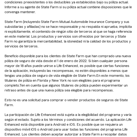
condiciones preexistentes o los deducibles ya establecidos bajo su póliza actual.
Informe a su agente de State Farm si su póliza actual contiene disposiciones que le
convenga mantener.
State Farm (incluyendo State Farm Mutual Automobile Insurance Company y sus
subsidiarias y afiliadas) no se hace responsable y no respalda ni aprueba, implícita
ni explícitamente, el contenido de ningún sitio de terceros al que se haga referencia
en este material. Los productos y servicios son ofrecidos por terceros y State
Farm no garantiza la mercantabilidad, la idoneidad ni la calidad de los productos y
servicios de terceros.
Beneficio disponible para los clientes de State Farm que han comprado una nueva
póliza de seguro de vida desde el 1 de enero de 2022. Si bien cualquier persona
mayor de 18 años puede unirse a Life Enhanced, es posible que ciertas funciones
de la aplicación, incluyendo las recompensas, no estén disponibles a menos que
tengas una póliza de seguro de vida elegible de State Farm.En este momento, los
titulares de póliza en Florida y New York no son elegibles para el programa
completo.Ten en cuenta que algunos titulares de póliza pueden experimentar un
retraso antes de que una nueva póliza sea elegible para recompensas.
Esto no es una solicitud para comprar o vender productos de seguros de State
Farm.
La participación de Life Enhanced está sujeta a la elegibilidad del programa y varía
según el estado. Sujeto a los términos y condiciones del acuerdo. La aplicación Life
Enhanced está disponible para Android e iOS. Es posible que se requiera un
dispositivo móvil iOS o Android para usar todas las funciones del programa Life
Enhanced. Los clientes deben aceptar autorizar a State Farm a recopilar datos