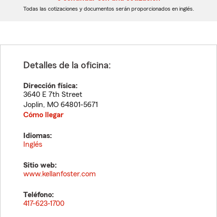
dígitos
dígitos
Todas las cotizaciones y documentos serán proporcionados en inglés.
Detalles de la oficina:
Dirección física:
3640 E 7th Street
Joplin
,
MO
64801-5671
Cómo llegar
Idiomas:
Inglés
Sitio web:
www.kellanfoster.com
Teléfono:
417-623-1700