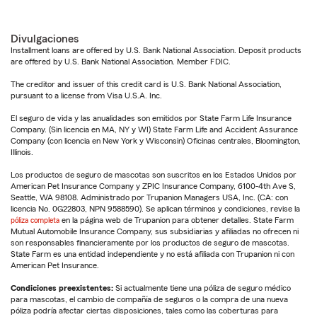
Divulgaciones
Installment loans are offered by U.S. Bank National Association. Deposit products
are offered by U.S. Bank National Association. Member FDIC.
The creditor and issuer of this credit card is U.S. Bank National Association,
pursuant to a license from Visa U.S.A. Inc.
El seguro de vida y las anualidades son emitidos por State Farm Life Insurance
Company. (Sin licencia en MA, NY y WI) State Farm Life and Accident Assurance
Company (con licencia en New York y Wisconsin) Oficinas centrales, Bloomington,
Illinois.
Los productos de seguro de mascotas son suscritos en los Estados Unidos por
American Pet Insurance Company y ZPIC Insurance Company, 6100-4th Ave S,
Seattle, WA 98108. Administrado por Trupanion Managers USA, Inc. (CA: con
licencia No. 0G22803, NPN 9588590). Se aplican términos y condiciones, revise la
póliza completa
en la página web de Trupanion para obtener detalles. State Farm
Mutual Automobile Insurance Company, sus subsidiarias y afiliadas no ofrecen ni
son responsables financieramente por los productos de seguro de mascotas.
State Farm es una entidad independiente y no está afiliada con Trupanion ni con
American Pet Insurance.
Condiciones preexistentes:
Si actualmente tiene una póliza de seguro médico
para mascotas, el cambio de compañía de seguros o la compra de una nueva
póliza podría afectar ciertas disposiciones, tales como las coberturas para