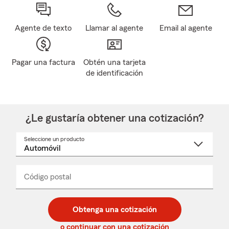
Agente de texto
Llamar al agente
Email al agente
Pagar una factura
Obtén una tarjeta
de identificación
¿Le gustaría obtener una cotización?
Seleccione un producto
Seleccione
un
nombre
de
producto
del
Código postal
Ingresa
Ingresa
_____
menú
un
un
desplegable
código
código
postal
postal
Obtenga una cotización
de
de
5
5
o continuar con una cotización