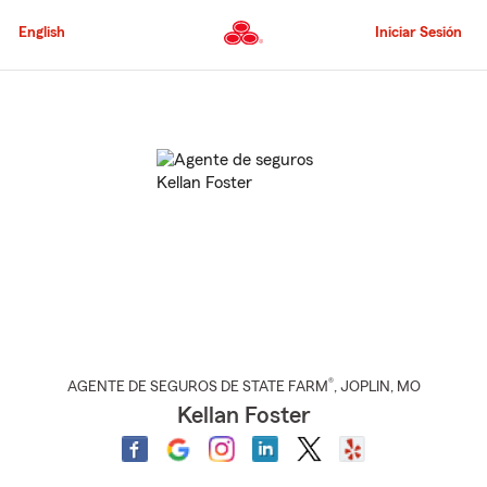
Pasar
al
English
Iniciar Sesión
contenido
principal
Comienzo
del
contenido
principal
®
AGENTE DE SEGUROS DE STATE FARM
,
JOPLIN
, MO
Kellan Foster