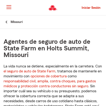
Pasar
al
Iniciar Sesión
contenido
principal
Comienzo
Missouri
del
contenido
principal
Agentes de seguro de auto de
State Farm en Holts Summit,
Missouri
La vida nunca se detiene, especialmente en la carretera. Con
el seguro de auto de State Farm
, tratamos de mantenerle en
movimiento con
opciones de cobertura
como
responsabilidad civil
,
amplia
,
contra choques
,
para gastos
médicos
y
protección contra conductores sin seguro
. Sin
importar cuál sea su vehículo o su presupuesto, podemos
ofrecer la cobertura correcta que se adapte a sus
necesidades, desde carros de uso cotidiano hasta clásicos,