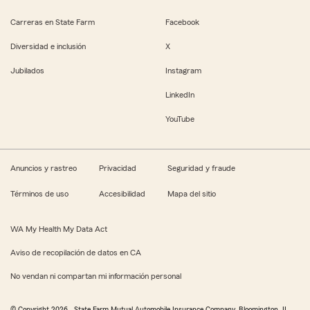
Carreras en State Farm
Facebook
Diversidad e inclusión
X
Jubilados
Instagram
LinkedIn
YouTube
Anuncios y rastreo
Privacidad
Seguridad y fraude
Términos de uso
Accesibilidad
Mapa del sitio
WA My Health My Data Act
Aviso de recopilación de datos en CA
No vendan ni compartan mi información personal
© Copyright
2026
, State Farm Mutual Automobile Insurance Company, Bloomington, IL