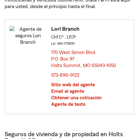
motocicletas y vehículos todoterreno. State Farm está aquí
para usted, desde el principio hasta el final.
Lori Branch
ChFC® , LTCP
Lic: MO-175691
170 West Simon Blvd
P.O. Box 97
Holts Summit, MO 65043-1050
opens in new window
573-896-9122
Sitio web del agente
Email al agente
Obtener una cotización
Agente de texto
Seguros de vivienda y de propiedad en Holts