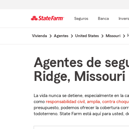
Seguros
Banca
Inver
Comienzo
Vivienda
Agentes
United States
Missouri
del
contenido
principal
Agentes de seg
Ridge, Missouri
La vida nunca se detiene, especialmente en la c
como
responsabilidad civil
,
amplia
,
contra choqu
presupuesto, podemos ofrecer la cobertura corre
todoterreno. State Farm está aquí para usted, des