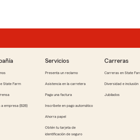
añía
Servicios
Carreras
anos
Presenta un reclamo
Carreras en State Fa
e State Farm
Asistencia en la carretera
Diversidad e inclusión
Prensa
Paga una factura
Jubilados
 a empresa (B2B)
Inscríbete en pago automático
Ahorra papel
Obtén tu tarjeta de
identificación de seguro