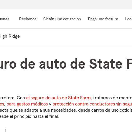
Pasar
al
siones
Reclamos
Obtén una cotización
Paga una factura
Loc
contenido
principal
High Ridge
uro de auto de State 
arretera. Con
el seguro de auto de State Farm
, tratamos de mant
es
,
para gastos médicos
y
protección contra conductores sin seg
cta que se adapte a sus necesidades, desde carros de uso cotidian
de el principio hasta el final.