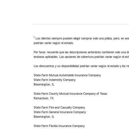
1
Los clientes siempre pueden elegir comprar solo una póliza, pero, en ese
podrían variar según el estado.
Por favor, recuerde que las descripciones anteriores contienen solo una de
endosos aplicables. Las opciones de cobertura podrían variar según el es
Los descuentos y su disponibilidad podrían variar según el estado y los re
State Farm Mutual Automobile Insurance Company
State Farm Indemnity Company
Bloomington, IL
State Farm County Mutual Insurance Company of Texas
Richardson, TX
State Farm Fire and Casualty Company
State Farm General Insurance Company
Bloomington, IL
State Farm Florida Insurance Company