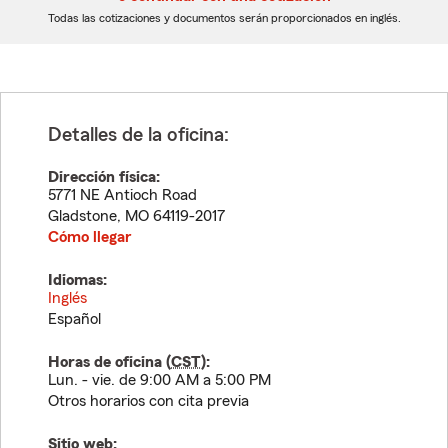
dígitos
dígitos
Todas las cotizaciones y documentos serán proporcionados en inglés.
Detalles de la oficina:
Dirección física:
5771 NE Antioch Road
Gladstone
,
MO
64119-2017
Cómo llegar
Idiomas:
Inglés
Español
Horas de oficina (
CST
):
Lun. - vie. de 9:00 AM a 5:00 PM
Otros horarios con cita previa
Sitio web: