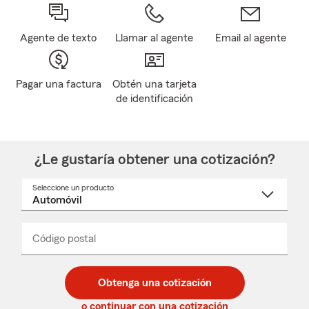
Agente de texto
Llamar al agente
Email al agente
Pagar una factura
Obtén una tarjeta
de identificación
¿Le gustaría obtener una cotización?
Seleccione un producto
Seleccione
un
nombre
de
producto
del
Código postal
Ingresa
Ingresa
_____
menú
un
un
desplegable
código
código
postal
postal
Obtenga una cotización
de
de
5
5
o continuar con una cotización