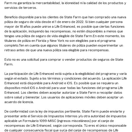
Farm no garantiza la mercantabilidad, la idoneidad ni la calidad de los productos y
servicios de terceros.
Beneficio disponible para los clientes de State Farm que han comprado una nueva
póliza de seguro de vida desde el 1 de enero de 2022. Si bien cualquier persona
mayor de 18 años puede unirse a Life Enhanced, es posible que ciertas funciones
de la aplicación, incluyendo las recompensas, no estén disponibles a menos que
tengas una póliza de seguro de vida elegible de State Farm.En este momento, los
titulares de póliza en Florida y New York no son elegibles para el programa
completo.Ten en cuenta que algunos titulares de póliza pueden experimentar un
retraso antes de que una nueva póliza sea elegible para recompensas.
Esto no es una solicitud para comprar o vender productos de seguros de State
Farm.
La participación de Life Enhanced está sujeta a la elegibilidad del programa y varía
según el estado. Sujeto a los términos y condiciones del acuerdo. La aplicación Life
Enhanced está disponible para Android e iOS. Es posible que se requiera un
dispositivo móvil iOS o Android para usar todas las funciones del programa Life
Enhanced. Los clientes deben aceptar autorizar a State Farm a recopilar datos
sobre salud y bienestar. Los usuarios de aplicaciones móviles deben aceptar un
acuerdo de licencia.
De conformidad con la ley de impuestos pertinente, State Farm puede enviarte y
presentar ante el Servicio de Impuestos Internos y/u otra autoridad de impuestos
aplicable un Formulario 1099-MISC (ingresos misceláneos) por el canje de
recompensas de Life Enhanced, según corresponda. Tú eres el único responsable
de cualquier consecuencia fiscal que surja del canje de recompensas de Life