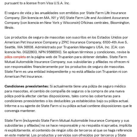
pursuant to a license from Visa U.S.A. Inc.
El seguro de vida y las anualidades son emitidos por State Farm Life Insurance
Company. (Sin licencia en MA, NY y WI) State Farm Life and Accident Assurance
Company (con licencia en New York y Wisconsin) Oficinas centrales, Bloomington,
Illinois.
Los productos de seguro de mascotas son suscritos en los Estados Unidos por
American Pet Insurance Company y ZPIC Insurance Company, 6100-4th Ave S,
Seattle, WA 98108. Administrado por Trupanion Managers USA, Inc. (CA: con
licencia No. 0G22803, NPN 9588590). Se aplican términos y condiciones, revise la
póliza completa
en la página web de Trupanion para obtener detalles. State Farm
Mutual Automobile Insurance Company, sus subsidiarias y afiliadas no ofrecen ni
son responsables financieramente por los productos de seguro de mascotas.
State Farm es una entidad independiente y no está afiliada con Trupanion ni con
American Pet Insurance.
Condiciones preexistentes:
Si actualmente tiene una póliza de seguro médico
para mascotas, el cambio de compañía de seguros o la compra de una nueva
póliza podría afectar ciertas disposiciones, tales como las coberturas para
condiciones preexistentes o los deducibles ya establecidos bajo su póliza actual.
Informe a su agente de State Farm si su póliza actual contiene disposiciones que le
convenga mantener.
State Farm (incluyendo State Farm Mutual Automobile Insurance Company y sus
subsidiarias y afiliadas) no se hace responsable y no respalda ni aprueba, implícita
ni explícitamente, el contenido de ningún sitio de terceros al que se haga referencia
en este material. Los productos y servicios son ofrecidos por terceros y State