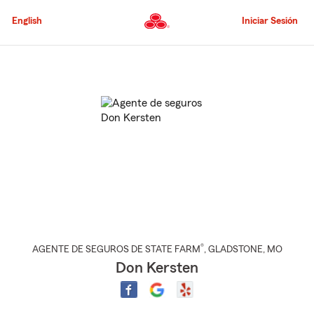
Pasar
al
English
Iniciar Sesión
contenido
principal
Comienzo
del
contenido
principal
®
AGENTE DE SEGUROS DE STATE FARM
,
GLADSTONE
, MO
Don Kersten