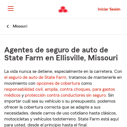
Pasar
al
Iniciar Sesión
contenido
principal
Comienzo
Missouri
del
contenido
principal
Agentes de seguro de auto de
State Farm en Ellisville, Missouri
La vida nunca se detiene, especialmente en la carretera. Con
el seguro de auto de State Farm
, tratamos de mantenerle en
movimiento con
opciones de cobertura
como
responsabilidad civil
,
amplia
,
contra choques
,
para gastos
médicos
y
protección contra conductores sin seguro
. Sin
importar cuál sea su vehículo o su presupuesto, podemos
ofrecer la cobertura correcta que se adapte a sus
necesidades, desde carros de uso cotidiano hasta clásicos,
motocicletas y vehículos todoterreno. State Farm está aquí
para usted, desde el principio hasta el final.