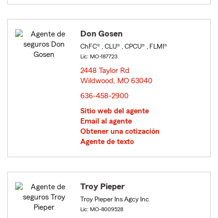
Don Gosen
ChFC® , CLU® , CPCU® , FLMI®
Lic: MO-187723
2448 Taylor Rd
Wildwood, MO 63040
opens in new window
636-458-2900
Sitio web del agente
Email al agente
Obtener una cotización
Agente de texto
Troy Pieper
Troy Pieper Ins Agcy Inc
Lic: MO-8009528