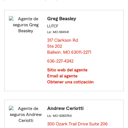
Greg Beasley
LUTCF
Lic: MO-184941
317 Clarkson Rd.
Ste 202
Ballwin, MO 63011-2271
opens in new window
636-227-4242
Sitio web del agente
Email al agente
Obtener una cotización
Andrew Ceriotti
Lic: MO-8383764
300 Ozark Trail Drive Suite 206