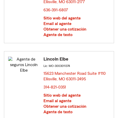
Ellisville, MO 63011-2177
opens in new window
636-391-6807
Sitio web del agente
Email al agente
Obtener una cotización
Agente de texto
Lincoln Elbe
Lic: MO-3003011374
15623 Manchester Road Suite #110
Ellisville, MO 63011-2495
opens in new window
314-821-0351
Sitio web del agente
Email al agente
Obtener una cotización
Agente de texto