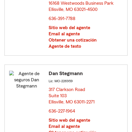
16168 Westwoods Business Park
Ellisville, MO 63021-4500
opens in new window
636-391-7788
Sitio web del agente
Email al agente
Obtener una cotización
Agente de texto
Dan Stegmann
Lic: MO-226959
317 Clarkson Road
Suite 103
Ellisville, MO 63011-2271
opens in new window
636-227-1964
Sitio web del agente
Email al agente