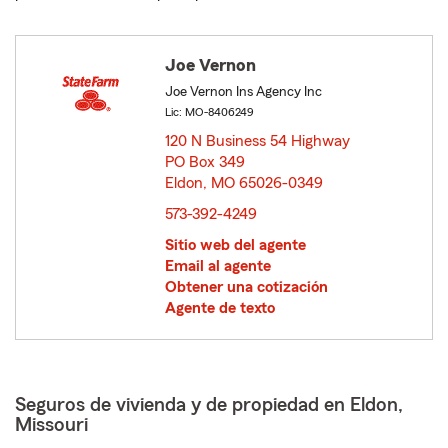
Joe Vernon
Joe Vernon Ins Agency Inc
Lic: MO-8406249
120 N Business 54 Highway
PO Box 349
Eldon, MO 65026-0349
opens in new window
573-392-4249
Sitio web del agente
Email al agente
Obtener una cotización
Agente de texto
Seguros de vivienda y de propiedad en Eldon,
Missouri