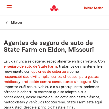
Pasar
al
Iniciar Sesión
contenido
principal
Comienzo
Missouri
del
contenido
principal
Agentes de seguro de auto de
State Farm en Eldon, Missouri
La vida nunca se detiene, especialmente en la carretera. Con
el seguro de auto de State Farm
, tratamos de mantenerle en
movimiento con
opciones de cobertura
como
responsabilidad civil
,
amplia
,
contra choques
,
para gastos
médicos
y
protección contra conductores sin seguro
. Sin
importar cuál sea su vehículo o su presupuesto, podemos
ofrecer la cobertura correcta que se adapte a sus
necesidades, desde carros de uso cotidiano hasta clásicos,
motocicletas y vehículos todoterreno. State Farm está aquí
para usted, desde el principio hasta el final.