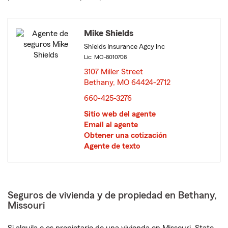
Mike Shields
Shields Insurance Agcy Inc
Lic: MO-8010708
3107 Miller Street
Bethany, MO 64424-2712
opens in new window
660-425-3276
Sitio web del agente
Email al agente
Obtener una cotización
Agente de texto
Seguros de vivienda y de propiedad en Bethany,
Missouri