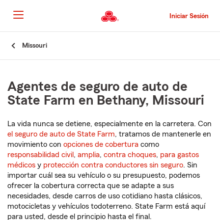
Pasar
al
Iniciar Sesión
contenido
principal
Comienzo
Missouri
del
contenido
principal
Agentes de seguro de auto de
State Farm en Bethany, Missouri
La vida nunca se detiene, especialmente en la carretera. Con
el seguro de auto de State Farm
, tratamos de mantenerle en
movimiento con
opciones de cobertura
como
responsabilidad civil
,
amplia
,
contra choques
,
para gastos
médicos
y
protección contra conductores sin seguro
. Sin
importar cuál sea su vehículo o su presupuesto, podemos
ofrecer la cobertura correcta que se adapte a sus
necesidades, desde carros de uso cotidiano hasta clásicos,
motocicletas y vehículos todoterreno. State Farm está aquí
para usted, desde el principio hasta el final.