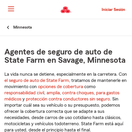
Pasar
al
Iniciar Sesión
contenido
principal
Comienzo
Minnesota
del
contenido
principal
Agentes de seguro de auto de
State Farm en Savage, Minnesota
La vida nunca se detiene, especialmente en la carretera. Con
el seguro de auto de State Farm
, tratamos de mantenerle en
movimiento con
opciones de cobertura
como
responsabilidad civil
,
amplia
,
contra choques
,
para gastos
médicos
y
protección contra conductores sin seguro
. Sin
importar cuál sea su vehículo o su presupuesto, podemos
ofrecer la cobertura correcta que se adapte a sus
necesidades, desde carros de uso cotidiano hasta clásicos,
motocicletas y vehículos todoterreno. State Farm está aquí
para usted, desde el principio hasta el final.