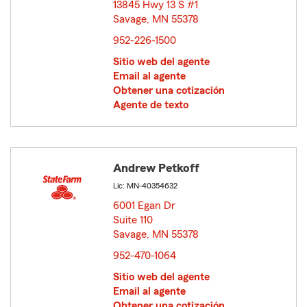
13845 Hwy 13 S #1
Savage, MN 55378
opens in new window
952-226-1500
Sitio web del agente
Email al agente
Obtener una cotización
Agente de texto
Andrew Petkoff
Lic: MN-40354632
6001 Egan Dr
Suite 110
Savage, MN 55378
opens in new window
952-470-1064
Sitio web del agente
Email al agente
Obtener una cotización