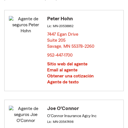
Peter Hohn
Lic: MN-20538862
7447 Egan Drive
Suite 205
Savage, MN 55378-2260
opens in new window
952-447-1700
Sitio web del agente
Email al agente
Obtener una cotización
Agente de texto
Joe O'Connor
O'Connor Insurance Agcy Inc
Lic: MN-20547498