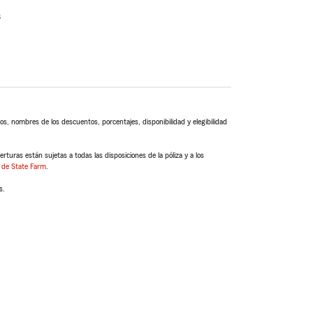
s
s, nombres de los descuentos, porcentajes, disponibilidad y elegibilidad
turas están sujetas a todas las disposiciones de la póliza y a los
 de State Farm
.
s.