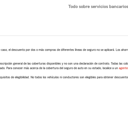
Todo sobre servicios bancario
 caso, el descuento por dos o más compras de diferentes líneas de seguro no se aplicará. Los ahorro
scripción general de las coberturas disponibles y no son una declaración de contrato. Todas las cober
tado. Para conocer más acerca de la cobertura del seguro de auto en su estado, localice a un
agente
quisitos de elegibilidad. No todos los vehículos ni conductores son elegibles para obtener descuento