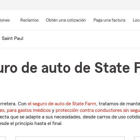
Pasar
al
siones
Reclamos
Obtén una cotización
Paga una factura
Loc
contenido
principal
Saint Paul
ro de auto de State 
a
arretera. Con
el seguro de auto de State Farm
, tratamos de mant
es
,
para gastos médicos
y
protección contra conductores sin seg
cta que se adapte a sus necesidades, desde carros de uso cotidian
de el principio hasta el final.