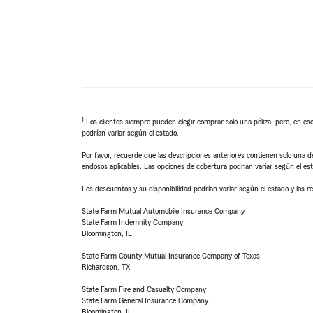
1
Los clientes siempre pueden elegir comprar solo una póliza, pero, en ese
podrían variar según el estado.
Por favor, recuerde que las descripciones anteriores contienen solo una de
endosos aplicables. Las opciones de cobertura podrían variar según el es
Los descuentos y su disponibilidad podrían variar según el estado y los re
State Farm Mutual Automobile Insurance Company
State Farm Indemnity Company
Bloomington, IL
State Farm County Mutual Insurance Company of Texas
Richardson, TX
State Farm Fire and Casualty Company
State Farm General Insurance Company
Bloomington, IL