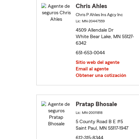
Chris Ahles
Chris P Ahles Ins Agcy Inc
Lic: MN-20447559
4509 Allendale Dr
White Bear Lake, MN 55127-
6342
651-653-0044
Sitio web del agente
Email al agente
Obtener una cotización
Pratap Bhosale
Lic: MN-20011818
5 County Road B E #5
Saint Paul, MN 55117-1947
612-315-8344