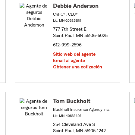
Debbie Anderson
ChFC® , CLU®
Lic: MN-20392899
777 7th Street E
Saint Paul, MN 55106-5025
612-999-2596
Sitio web del agente
Email al agente
Obtener una cotización
Tom Buckholt
Buckholt Insurance Agency Inc.
Lic: MN-40835426
254 Cleveland Ave S
Saint Paul, MN 55105-1242