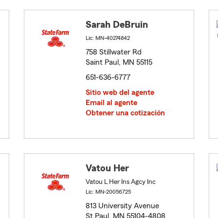
Sarah DeBruin
Lic: MN-40274842
758 Stillwater Rd
Saint Paul, MN 55115
651-636-6777
Sitio web del agente
Email al agente
Obtener una cotización
Vatou Her
Vatou L Her Ins Agcy Inc
Lic: MN-20056725
813 University Avenue
St Paul, MN 55104-4808