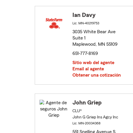
Ian Davy
Lic: MN-40219753
3035 White Bear Ave
Suite 1
Maplewood, MN 55109
651-777-8169
Sitio web del agente
Email al agente
Obtener una cotización
John Griep
CLU®
John G Griep Ins Agcy Inc
Lic: MN-20034368
551 Snelling Avenue S