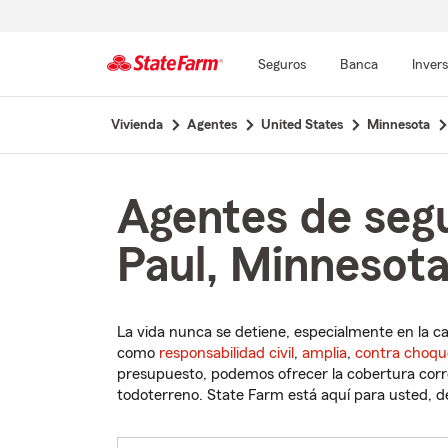
Seguros
Banca
Inver
Comienzo
Vivienda
Agentes
United States
Minnesota
del
contenido
principal
Agentes de segu
Paul, Minnesot
La vida nunca se detiene, especialmente en la c
como
responsabilidad civil
,
amplia
,
contra choqu
presupuesto, podemos ofrecer la cobertura corre
todoterreno. State Farm está aquí para usted, des