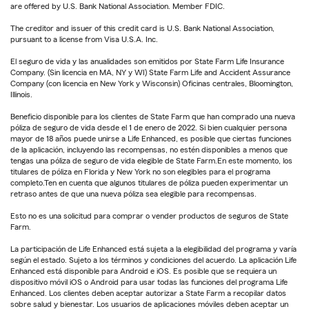
are offered by U.S. Bank National Association. Member FDIC.
The creditor and issuer of this credit card is U.S. Bank National Association,
pursuant to a license from Visa U.S.A. Inc.
El seguro de vida y las anualidades son emitidos por State Farm Life Insurance
Company. (Sin licencia en MA, NY y WI) State Farm Life and Accident Assurance
Company (con licencia en New York y Wisconsin) Oficinas centrales, Bloomington,
Illinois.
Beneficio disponible para los clientes de State Farm que han comprado una nueva
póliza de seguro de vida desde el 1 de enero de 2022. Si bien cualquier persona
mayor de 18 años puede unirse a Life Enhanced, es posible que ciertas funciones
de la aplicación, incluyendo las recompensas, no estén disponibles a menos que
tengas una póliza de seguro de vida elegible de State Farm.En este momento, los
titulares de póliza en Florida y New York no son elegibles para el programa
completo.Ten en cuenta que algunos titulares de póliza pueden experimentar un
retraso antes de que una nueva póliza sea elegible para recompensas.
Esto no es una solicitud para comprar o vender productos de seguros de State
Farm.
La participación de Life Enhanced está sujeta a la elegibilidad del programa y varía
según el estado. Sujeto a los términos y condiciones del acuerdo. La aplicación Life
Enhanced está disponible para Android e iOS. Es posible que se requiera un
dispositivo móvil iOS o Android para usar todas las funciones del programa Life
Enhanced. Los clientes deben aceptar autorizar a State Farm a recopilar datos
sobre salud y bienestar. Los usuarios de aplicaciones móviles deben aceptar un