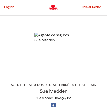
Pasar
al
English
Iniciar Sesión
contenido
principal
Comienzo
del
contenido
principal
®
AGENTE DE SEGUROS DE STATE FARM
,
ROCHESTER
, MN
Sue Madden
Sue Madden Ins Agcy Inc