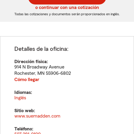
5
5
o continuar con una cotización
dígitos
dígitos
Todas las cotizaciones y documentos serán proporcionados en inglés.
Detalles de la oficina:
Dirección física:
914 N Broadway Avenue
Rochester
,
MN
55906-6802
Cómo llegar
Idiomas:
Inglés
Sitio web:
www.suemadden.com
Teléfono: