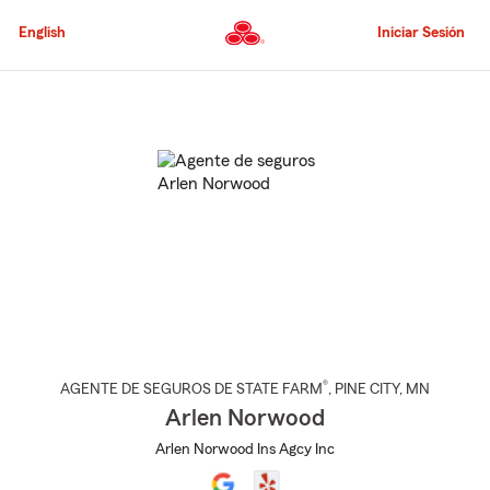
Pasar
al
English
Iniciar Sesión
contenido
principal
Comienzo
del
contenido
principal
®
AGENTE DE SEGUROS DE STATE FARM
,
PINE CITY
, MN
Arlen Norwood
Arlen Norwood Ins Agcy Inc