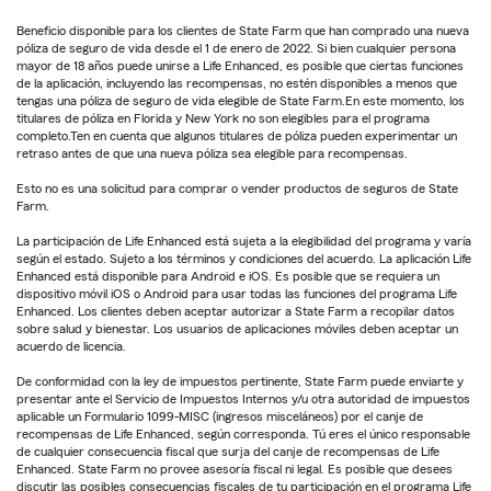
Beneficio disponible para los clientes de State Farm que han comprado una nueva
póliza de seguro de vida desde el 1 de enero de 2022. Si bien cualquier persona
mayor de 18 años puede unirse a Life Enhanced, es posible que ciertas funciones
de la aplicación, incluyendo las recompensas, no estén disponibles a menos que
tengas una póliza de seguro de vida elegible de State Farm.En este momento, los
titulares de póliza en Florida y New York no son elegibles para el programa
completo.Ten en cuenta que algunos titulares de póliza pueden experimentar un
retraso antes de que una nueva póliza sea elegible para recompensas.
Esto no es una solicitud para comprar o vender productos de seguros de State
Farm.
La participación de Life Enhanced está sujeta a la elegibilidad del programa y varía
según el estado. Sujeto a los términos y condiciones del acuerdo. La aplicación Life
Enhanced está disponible para Android e iOS. Es posible que se requiera un
dispositivo móvil iOS o Android para usar todas las funciones del programa Life
Enhanced. Los clientes deben aceptar autorizar a State Farm a recopilar datos
sobre salud y bienestar. Los usuarios de aplicaciones móviles deben aceptar un
acuerdo de licencia.
De conformidad con la ley de impuestos pertinente, State Farm puede enviarte y
presentar ante el Servicio de Impuestos Internos y/u otra autoridad de impuestos
aplicable un Formulario 1099-MISC (ingresos misceláneos) por el canje de
recompensas de Life Enhanced, según corresponda. Tú eres el único responsable
de cualquier consecuencia fiscal que surja del canje de recompensas de Life
Enhanced. State Farm no provee asesoría fiscal ni legal. Es posible que desees
discutir las posibles consecuencias fiscales de tu participación en el programa Life