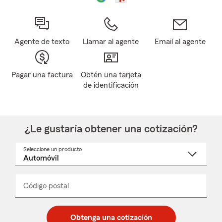
Agente de texto
Llamar al agente
Email al agente
Pagar una factura
Obtén una tarjeta
de identificación
¿Le gustaría obtener una cotización?
Seleccione un producto
Seleccione
un
nombre
de
producto
del
Código postal
Ingresa
Ingresa
_____
menú
un
un
desplegable
código
código
postal
postal
Obtenga una cotización
de
de