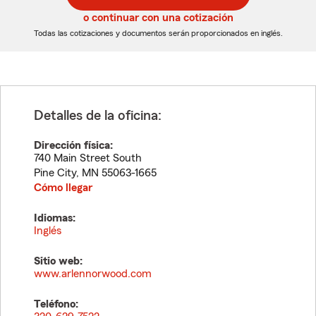
5
5
o continuar con una cotización
dígitos
dígitos
Todas las cotizaciones y documentos serán proporcionados en inglés.
Detalles de la oficina:
Dirección física:
740 Main Street South
Pine City
,
MN
55063-1665
Cómo llegar
Idiomas:
Inglés
Sitio web:
www.arlennorwood.com
Teléfono: