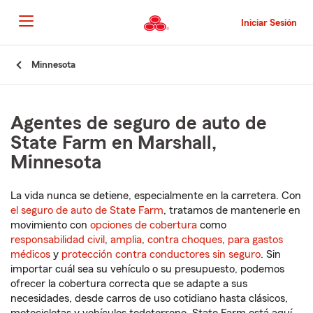
Pasar
al
Iniciar Sesión
contenido
principal
Comienzo
Minnesota
del
contenido
principal
Agentes de seguro de auto de
State Farm en Marshall,
Minnesota
La vida nunca se detiene, especialmente en la carretera. Con
el seguro de auto de State Farm
, tratamos de mantenerle en
movimiento con
opciones de cobertura
como
responsabilidad civil
,
amplia
,
contra choques
,
para gastos
médicos
y
protección contra conductores sin seguro
. Sin
importar cuál sea su vehículo o su presupuesto, podemos
ofrecer la cobertura correcta que se adapte a sus
necesidades, desde carros de uso cotidiano hasta clásicos,