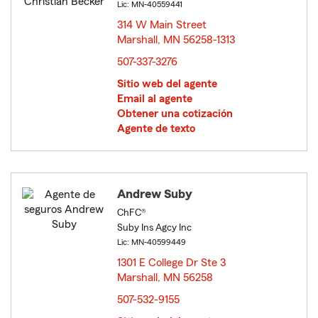
Lic: MN-40559441
314 W Main Street
Marshall, MN 56258-1313
opens in new window
507-337-3276
Sitio web del agente
Email al agente
Obtener una cotización
Agente de texto
Andrew Suby
ChFC®
Suby Ins Agcy Inc
Lic: MN-40599449
1301 E College Dr Ste 3
Marshall, MN 56258
opens in new window
507-532-9155