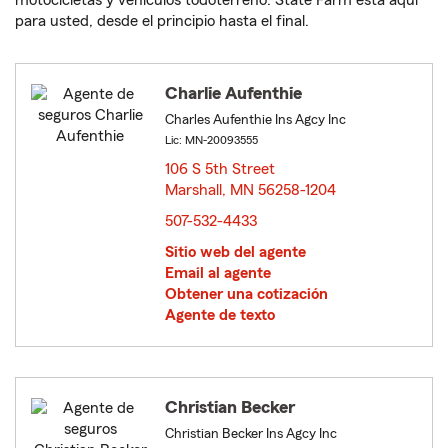
motocicletas y vehículos todoterreno. State Farm está aquí
para usted, desde el principio hasta el final.
Charlie Aufenthie
Charles Aufenthie Ins Agcy Inc
Lic: MN-20093555
106 S 5th Street
Marshall, MN 56258-1204
opens in new window
507-532-4433
Sitio web del agente
Email al agente
Obtener una cotización
Agente de texto
Christian Becker
Christian Becker Ins Agcy Inc