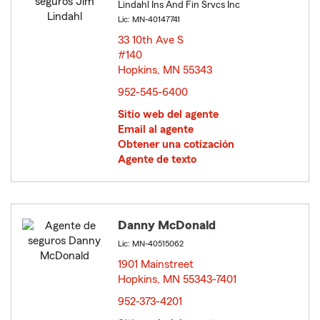
Lindahl Ins And Fin Srvcs Inc
Lic: MN-40147741
33 10th Ave S
#140
Hopkins, MN 55343
opens in new window
952-545-6400
Sitio web del agente
Email al agente
Obtener una cotización
Agente de texto
Danny McDonald
Lic: MN-40515062
1901 Mainstreet
Hopkins, MN 55343-7401
opens in new window
952-373-4201