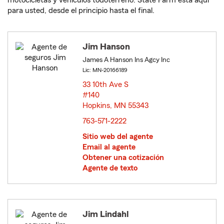
motocicletas y vehículos todoterreno. State Farm está aquí
para usted, desde el principio hasta el final.
Jim Hanson
James A Hanson Ins Agcy Inc
Lic: MN-20166189
33 10th Ave S
#140
Hopkins, MN 55343
opens in new window
763-571-2222
Sitio web del agente
Email al agente
Obtener una cotización
Agente de texto
Jim Lindahl