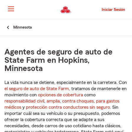
Pasar
al
Iniciar Sesión
contenido
principal
Comienzo
Minnesota
del
contenido
principal
Agentes de seguro de auto de
State Farm en Hopkins,
Minnesota
La vida nunca se detiene, especialmente en la carretera. Con
el seguro de auto de State Farm
, tratamos de mantenerle en
movimiento con
opciones de cobertura
como
responsabilidad civil
,
amplia
,
contra choques
,
para gastos
médicos
y
protección contra conductores sin seguro
. Sin
importar cuál sea su vehículo o su presupuesto, podemos
ofrecer la cobertura correcta que se adapte a sus
necesidades, desde carros de uso cotidiano hasta clásicos,