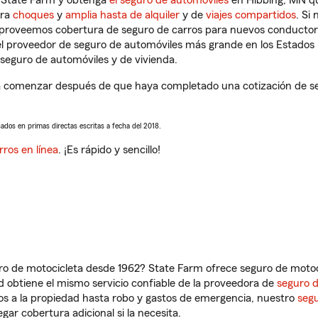
n State Farm y obtenga
el seguro de automóviles
en Hibbing, MN qu
tra
choques
y
amplia hasta de alquiler
y de
viajes compartidos
. Si
s proveemos cobertura de seguro de carros para nuevos conductores
l proveedor de seguro de automóviles más grande en los Estados
seguro de automóviles y de vivienda.
a comenzar después de que haya completado una cotización de segu
sados en primas directas escritas a fecha del 2018.
rros en línea
. ¡Es rápido y sencillo!
ro de motocicleta desde 1962? State Farm ofrece seguro de motoci
 obtiene el mismo servicio confiable de la proveedora de
seguro 
os a la propiedad hasta robo y gastos de emergencia, nuestro
segu
gar cobertura adicional si la necesita.