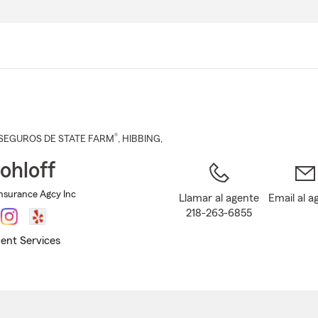
Pasar
al
contenido
principal
®
SEGUROS DE STATE FARM
,
HIBBING
,
ohloff
Insurance Agcy Inc
Llamar al agente
Email al a
218-263-6855
ent Services