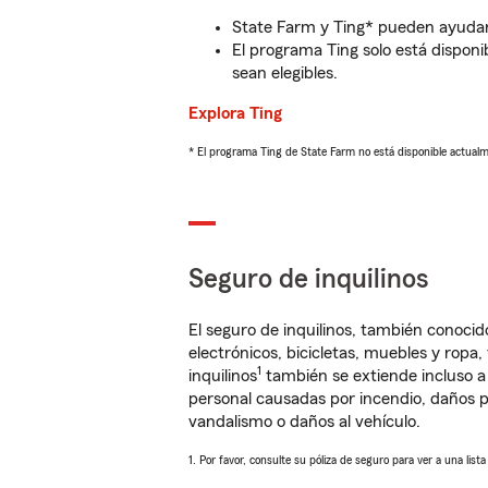
State Farm y Ting* pueden ayudarl
El programa Ting solo está disponib
sean elegibles.
Explora Ting
* El programa Ting de State Farm no está disponible actua
Seguro de inquilinos
El seguro de inquilinos, también conoc
electrónicos, bicicletas, muebles y ropa
1
inquilinos
también se extiende incluso a
personal causadas por incendio, daños p
vandalismo o daños al vehículo.
1. Por favor, consulte su póliza de seguro para ver a una list