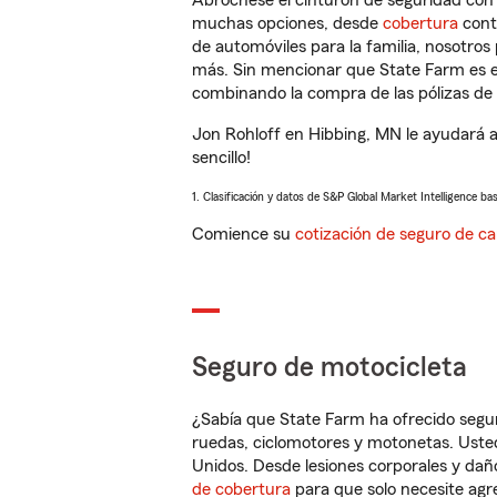
Abróchese el cinturón de seguridad co
muchas opciones, desde
cobertura
con
de automóviles para la familia, nosotro
más. Sin mencionar que State Farm es e
combinando la compra de las pólizas de 
Jon Rohloff en Hibbing, MN le ayudará 
sencillo!
1. Clasificación y datos de S&P Global Market Intelligence ba
Comience su
cotización de seguro de ca
Seguro de motocicleta
¿Sabía que State Farm ha ofrecido segu
ruedas, ciclomotores y motonetas. Usted
Unidos. Desde lesiones corporales y dañ
de cobertura
para que solo necesite agre