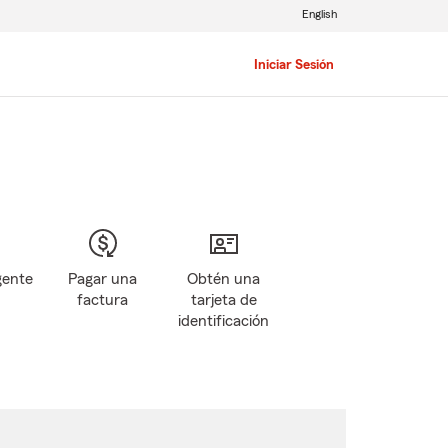
English
Iniciar Sesión
gente
Pagar una
Obtén una
factura
tarjeta de
identificación