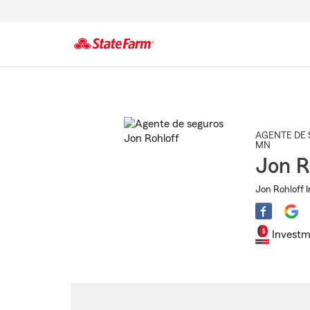
Comienzo
del
contenido
principal
AGENTE DE 
MN
Jon R
Jon Rohloff 
Investm