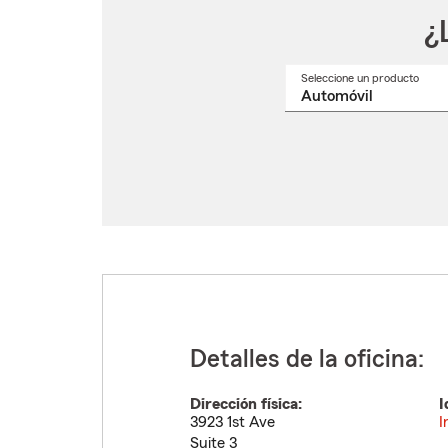
¿
Seleccione un producto
Selec
un
nomb
de
produ
del
menú
despl
Detalles de la oficina:
Dirección física:
I
3923 1st Ave
I
Suite 3