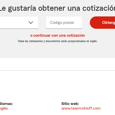
Le gustaría obtener una cotizació
cione
Código postal
Ingresa
Ingresa
Obteng
_____
un
un
re
código
código
cto
o continuar con una cotización
postal
postal
de
de
Todas las cotizaciones y documentos serán proporcionados en inglés.
egable
5
5
dígitos
dígitos
diomas:
Sitio web:
nglés
www.teamrohloff.com