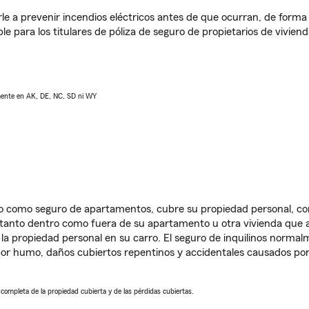
e a prevenir incendios eléctricos antes de que ocurran, de forma 
le para los titulares de póliza de seguro de propietarios de vivie
lmente en AK, DE, NC, SD ni WY
ido como seguro de apartamentos, cubre su propiedad personal, c
, tanto dentro como fuera de su apartamento u otra vivienda que a
 la propiedad personal en su carro. El seguro de inquilinos norma
or humo, daños cubiertos repentinos y accidentales causados por
a completa de la propiedad cubierta y de las pérdidas cubiertas.