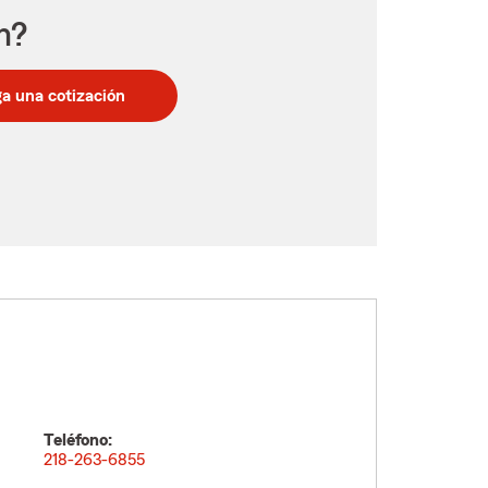
n?
a una cotización
Teléfono:
218-263-6855