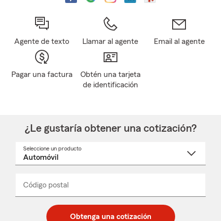
Agente de texto
Llamar al agente
Email al agente
Pagar una factura
Obtén una tarjeta
de identificación
¿Le gustaría obtener una cotización?
Seleccione un producto
Seleccione
un
nombre
de
producto
del
Código postal
Ingresa
Ingresa
_____
menú
un
un
desplegable
código
código
postal
postal
Obtenga una cotización
de
de