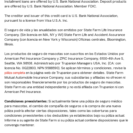
Installment loans are offered by U.S. Bank National Association. Deposit products
are offered by U.S. Bank National Association. Member FDIC.
The creditor and issuer of this credit card is U.S. Bank National Association,
pursuant to a license from Visa U.S.A. Inc.
El seguro de vida y las anualidades son emitidos por State Farm Life Insurance
Company. (Sin licencia en MA, NY y WI) State Farm Life and Accident Assurance
Company (con licencia en New York y Wisconsin) Oficinas centrales, Bloomington,
Illinois.
Los productos de seguro de mascotas son suscritos en los Estados Unidos por
American Pet Insurance Company y ZPIC Insurance Company, 6100-4th Ave S,
Seattle, WA 98108. Administrado por Trupanion Managers USA, Inc. (CA: con
licencia No. 0G22803, NPN 9588590). Se aplican términos y condiciones, revise la
póliza completa
en la página web de Trupanion para obtener detalles. State Farm
Mutual Automobile Insurance Company, sus subsidiarias y afiliadas no ofrecen ni
son responsables financieramente por los productos de seguro de mascotas.
State Farm es una entidad independiente y no está afiliada con Trupanion ni con
American Pet Insurance.
Condiciones preexistentes:
Si actualmente tiene una póliza de seguro médico
para mascotas, el cambio de compañía de seguros o la compra de una nueva
póliza podría afectar ciertas disposiciones, tales como las coberturas para
condiciones preexistentes o los deducibles ya establecidos bajo su póliza actual.
Informe a su agente de State Farm si su póliza actual contiene disposiciones que le
convenga mantener.