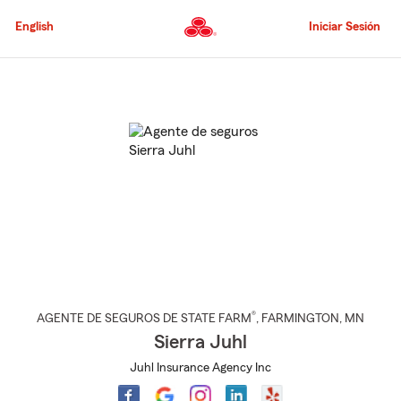
Pasar
al
English
Iniciar Sesión
contenido
principal
Comienzo
del
contenido
principal
®
AGENTE DE SEGUROS DE STATE FARM
,
FARMINGTON
, MN
Sierra Juhl
Juhl Insurance Agency Inc