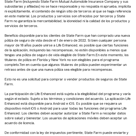
State Farm (incluyendo State Farm Mutual Automobile Insurance Company y sus
subsidiarias y afiliadas) no se hace responsable y no respalda ni aprueba, implícita
ni explícitamente, el contenido de ningún sitio de terceros al que se haga referencia
en este material. Los productos y servicios son ofrecidos por terceros y State
Farm no garantiza la mercantabilidad, la idoneidad ni la calidad de los productos y
servicios de terceros.
Beneficio disponible para los clientes de State Farm que han comprado una nueva
póliza de seguro de vida desde el 1 de enero de 2022. Si bien cualquier persona
mayor de 18 años puede unirse a Life Enhanced, es posible que ciertas funciones
de la aplicación, incluyendo las recompensas, no estén disponibles a menos que
tengas una póliza de seguro de vida elegible de State Farm.En este momento, los
titulares de póliza en Florida y New York no son elegibles para el programa
completo.Ten en cuenta que algunos titulares de póliza pueden experimentar un
retraso antes de que una nueva póliza sea elegible para recompensas.
Esto no es una solicitud para comprar o vender productos de seguros de State
Farm.
La participación de Life Enhanced está sujeta a la elegibilidad del programa y varía
según el estado. Sujeto a los términos y condiciones del acuerdo. La aplicación Life
Enhanced está disponible para Android e iOS. Es posible que se requiera un
dispositivo móvil iOS o Android para usar todas las funciones del programa Life
Enhanced. Los clientes deben aceptar autorizar a State Farm a recopilar datos
sobre salud y bienestar. Los usuarios de aplicaciones móviles deben aceptar un
acuerdo de licencia.
De conformidad con la ley de impuestos pertinente, State Farm puede enviarte y