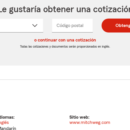
Le gustaría obtener una cotizació
cione
Código postal
Ingresa
Ingresa
Obteng
_____
un
un
re
código
código
cto
o continuar con una cotización
postal
postal
de
de
Todas las cotizaciones y documentos serán proporcionados en inglés.
egable
5
5
dígitos
dígitos
diomas:
Sitio web:
nglés
www.mitchweg.com
andarín