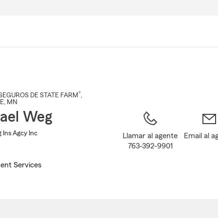
Pasar
al
contenido
principal
®
SEGUROS DE STATE FARM
,
IE
, MN
ael Weg
 Ins Agcy Inc
Llamar al agente
Email al a
763-392-9901
ent Services