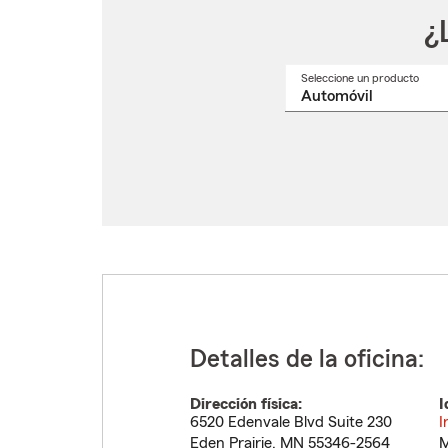
¿
Seleccione un producto
Selec
un
nomb
de
produ
del
menú
despl
Detalles de la oficina:
Dirección física:
I
6520 Edenvale Blvd Suite 230
I
Eden Prairie
,
MN
55346-2564
M