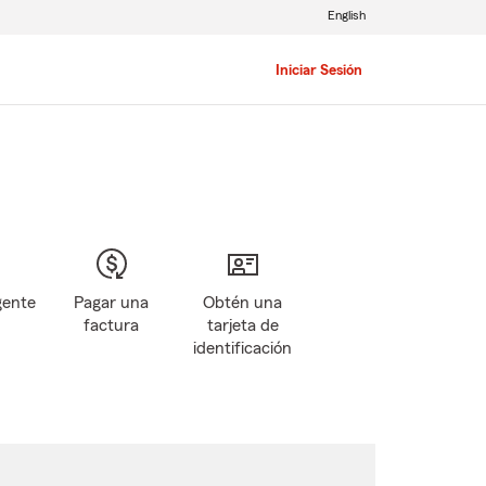
English
Iniciar Sesión
gente
Pagar una
Obtén una
factura
tarjeta de
identificación