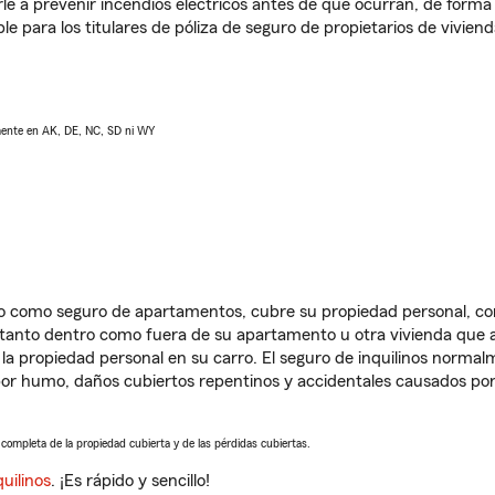
e a prevenir incendios eléctricos antes de que ocurran, de forma 
le para los titulares de póliza de seguro de propietarios de vivie
lmente en AK, DE, NC, SD ni WY
ido como seguro de apartamentos, cubre su propiedad personal, c
, tanto dentro como fuera de su apartamento u otra vivienda que a
 la propiedad personal en su carro. El seguro de inquilinos norma
or humo, daños cubiertos repentinos y accidentales causados por
a completa de la propiedad cubierta y de las pérdidas cubiertas.
uilinos
. ¡Es rápido y sencillo!