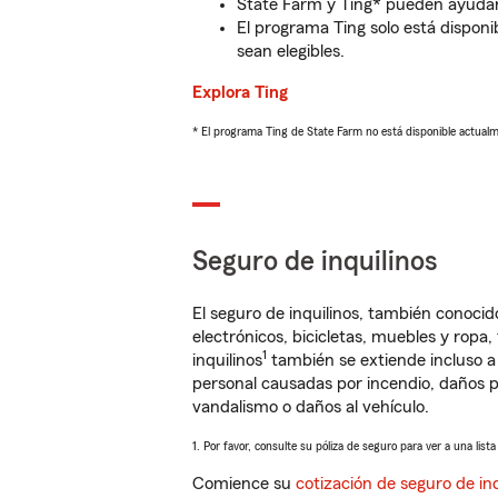
State Farm y Ting* pueden ayudarl
El programa Ting solo está disponib
sean elegibles.
Explora Ting
* El programa Ting de State Farm no está disponible actua
Seguro de inquilinos
El seguro de inquilinos, también conoc
electrónicos, bicicletas, muebles y ropa
1
inquilinos
también se extiende incluso a
personal causadas por incendio, daños p
vandalismo o daños al vehículo.
1. Por favor, consulte su póliza de seguro para ver a una list
Comience su
cotización de seguro de inq