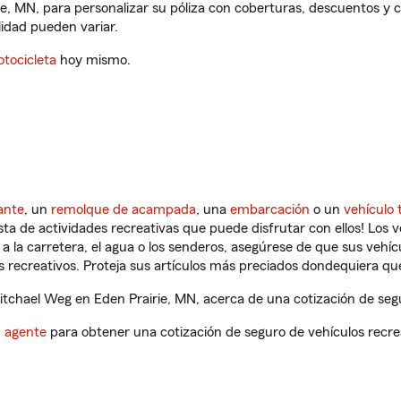
ie, MN, para personalizar su póliza con coberturas, descuentos y
ilidad pueden variar.
tocicleta
hoy mismo.
ante
, un
remolque de acampada
, una
embarcación
o un
vehículo 
ista de actividades recreativas que puede disfrutar con ellos! Los 
a la carretera, el agua o los senderos, asegúrese de que sus vehí
 recreativos. Proteja sus artículos más preciados dondequiera qu
chael Weg en Eden Prairie, MN, acerca de una cotización de segu
n agente
para obtener una cotización de seguro de vehículos recre