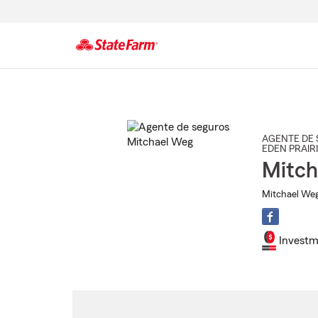
Comienzo
del
contenido
principal
AGENTE DE 
EDEN PRAIR
Mitch
Mitchael Weg
Investm