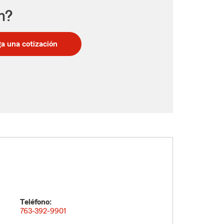
n?
a una cotización
Teléfono:
763-392-9901