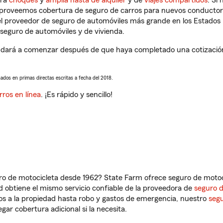
tra
choques
y
amplia hasta de alquiler
y de
viajes compartidos
. Si
s proveemos cobertura de seguro de carros para nuevos conductores
l proveedor de seguro de automóviles más grande en los Estados
seguro de automóviles y de vivienda.
udará a comenzar después de que haya completado una cotización 
sados en primas directas escritas a fecha del 2018.
rros en línea
. ¡Es rápido y sencillo!
ro de motocicleta desde 1962? State Farm ofrece seguro de motoci
 obtiene el mismo servicio confiable de la proveedora de
seguro 
os a la propiedad hasta robo y gastos de emergencia, nuestro
segu
gar cobertura adicional si la necesita.