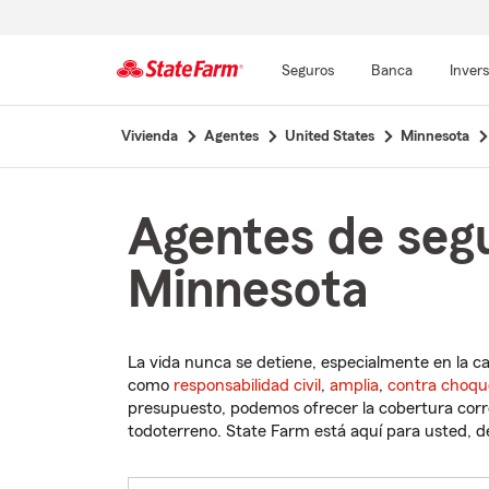
Seguros
Banca
Inver
Comienzo
Vivienda
Agentes
United States
Minnesota
del
contenido
principal
Agentes de segu
Minnesota
La vida nunca se detiene, especialmente en la c
como
responsabilidad civil
,
amplia
,
contra choqu
presupuesto, podemos ofrecer la cobertura corre
todoterreno. State Farm está aquí para usted, des