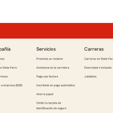
añía
Servicios
Carreras
anos
Presenta un reclamo
Carreras en State Fa
e State Farm
Asistencia en la carretera
Diversidad e inclusión
Prensa
Paga una factura
Jubilados
 a empresa (B2B)
Inscríbete en pago automático
Ahorra papel
Obtén tu tarjeta de
identificación de seguro