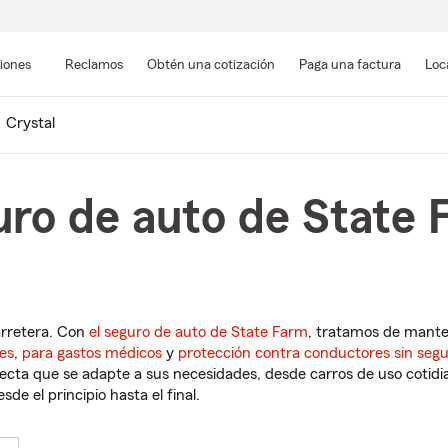
Pasar
al
siones
Reclamos
Obtén una cotización
Paga una factura
Loc
contenido
principal
Crystal
ro de auto de State 
arretera. Con
el seguro de auto de State Farm
, tratamos de mant
es
,
para gastos médicos
y
protección contra conductores sin seg
cta que se adapte a sus necesidades, desde carros de uso cotidian
de el principio hasta el final.