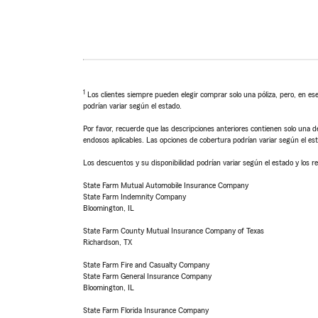
1
Los clientes siempre pueden elegir comprar solo una póliza, pero, en ese
podrían variar según el estado.
Por favor, recuerde que las descripciones anteriores contienen solo una de
endosos aplicables. Las opciones de cobertura podrían variar según el es
Los descuentos y su disponibilidad podrían variar según el estado y los re
State Farm Mutual Automobile Insurance Company
State Farm Indemnity Company
Bloomington, IL
State Farm County Mutual Insurance Company of Texas
Richardson, TX
State Farm Fire and Casualty Company
State Farm General Insurance Company
Bloomington, IL
State Farm Florida Insurance Company