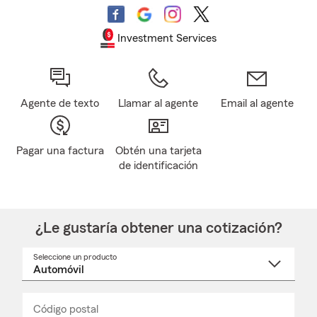
Investment Services
Agente de texto
Llamar al agente
Email al agente
Pagar una factura
Obtén una tarjeta
de identificación
¿Le gustaría obtener una cotización?
Seleccione un producto
Seleccione
un
nombre
de
producto
del
Código postal
Ingresa
Ingresa
_____
menú