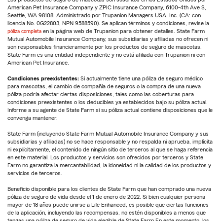
American Pet Insurance Company y ZPIC Insurance Company, 6100-4th Ave S,
Seattle, WA 98108. Administrado por Trupanion Managers USA, Inc. (CA: con
licencia No. 0G22803, NPN 9588590). Se aplican términos y condiciones, revise la
póliza completa
en la página web de Trupanion para obtener detalles. State Farm
Mutual Automobile Insurance Company, sus subsidiarias y afiliadas no ofrecen ni
son responsables financieramente por los productos de seguro de mascotas.
State Farm es una entidad independiente y no está afiliada con Trupanion ni con
American Pet Insurance.
Condiciones preexistentes:
Si actualmente tiene una póliza de seguro médico
para mascotas, el cambio de compañía de seguros o la compra de una nueva
póliza podría afectar ciertas disposiciones, tales como las coberturas para
condiciones preexistentes o los deducibles ya establecidos bajo su póliza actual.
Informe a su agente de State Farm si su póliza actual contiene disposiciones que le
convenga mantener.
State Farm (incluyendo State Farm Mutual Automobile Insurance Company y sus
subsidiarias y afiliadas) no se hace responsable y no respalda ni aprueba, implícita
ni explícitamente, el contenido de ningún sitio de terceros al que se haga referencia
en este material. Los productos y servicios son ofrecidos por terceros y State
Farm no garantiza la mercantabilidad, la idoneidad ni la calidad de los productos y
servicios de terceros.
Beneficio disponible para los clientes de State Farm que han comprado una nueva
póliza de seguro de vida desde el 1 de enero de 2022. Si bien cualquier persona
mayor de 18 años puede unirse a Life Enhanced, es posible que ciertas funciones
de la aplicación, incluyendo las recompensas, no estén disponibles a menos que
tengas una póliza de seguro de vida elegible de State Farm.En este momento, los