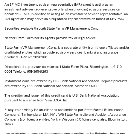
An SFIMC investment adviser representative (IAR) agent is acting as an
investment adviser representative only when providing advisory services on
behalf of SFIMC. In addition to acting as an investment adviser representative, an
IAR agent also may serve as a registered representative on behalf of SFVPMC.
Securities available through State Farm VP Management Corp.
Neither State Farm nor its agents provide tax or legal advice.
State Farm VP Management Corp. is a separate entity from those affiliated and/or
unaffiliated entities which provide advisory services, banking and insurance
products. AP2025/02/0260
Dirección del supervisor de valores: 1 State Farm Plaza, Bloomington, IL 61710-
0001 Teléfono: 651-365-9263
Installment loans are offered by U.S. Bank National Association. Deposit products
are offered by U.S. Bank National Association. Member FDIC.
The creditor and issuer of this credit card is U.S. Bank National Association,
pursuant to a license from Visa U.S.A. Inc.
El seguro de vida y las anualidades son emitidos por State Farm Life Insurance
Company. (Sin licencia en MA, NY y WI) State Farm Life and Accident Assurance
Company (con licencia en New York y Wisconsin) Oficinas centrales, Bloomington,
Illinois.
Los productos de seguro de mascotas son suscritos en los Estados Unidos por