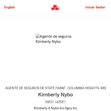
Pasar
al
English
Iniciar Sesión
contenido
principal
Comienzo
del
contenido
principal
®
AGENTE DE SEGUROS DE STATE FARM
,
COLUMBIA HEIGHTS
, MN
Kimberly Nybo
ChFC®
,
LUTCF®
Kimberly A Nybo Ins Agcy Inc