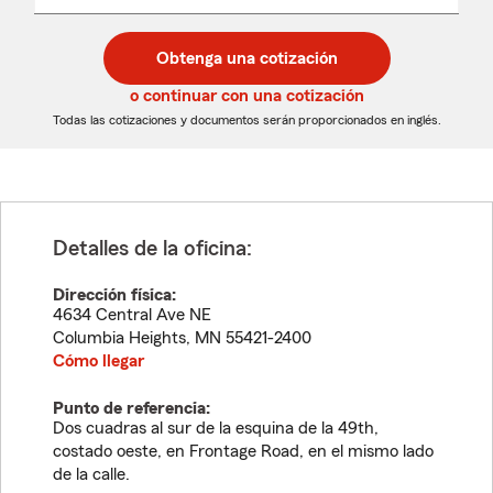
un
un
desplegable
código
código
postal
postal
Obtenga una cotización
de
de
5
5
o continuar con una cotización
dígitos
dígitos
Todas las cotizaciones y documentos serán proporcionados en inglés.
Detalles de la oficina:
Dirección física:
4634 Central Ave NE
Columbia Heights
,
MN
55421-2400
Cómo llegar
Punto de referencia:
Dos cuadras al sur de la esquina de la 49th,
costado oeste, en Frontage Road, en el mismo lado
de la calle.