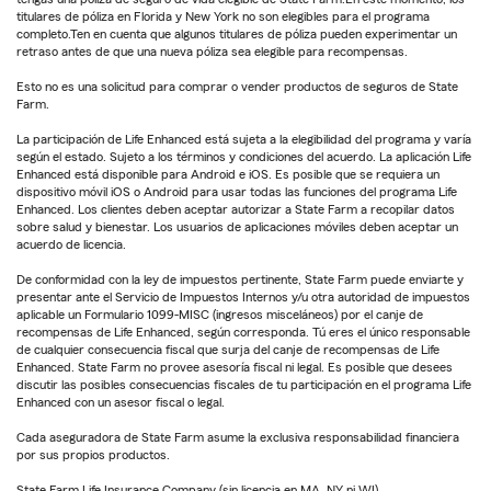
titulares de póliza en Florida y New York no son elegibles para el programa
completo.Ten en cuenta que algunos titulares de póliza pueden experimentar un
retraso antes de que una nueva póliza sea elegible para recompensas.
Esto no es una solicitud para comprar o vender productos de seguros de State
Farm.
La participación de Life Enhanced está sujeta a la elegibilidad del programa y varía
según el estado. Sujeto a los términos y condiciones del acuerdo. La aplicación Life
Enhanced está disponible para Android e iOS. Es posible que se requiera un
dispositivo móvil iOS o Android para usar todas las funciones del programa Life
Enhanced. Los clientes deben aceptar autorizar a State Farm a recopilar datos
sobre salud y bienestar. Los usuarios de aplicaciones móviles deben aceptar un
acuerdo de licencia.
De conformidad con la ley de impuestos pertinente, State Farm puede enviarte y
presentar ante el Servicio de Impuestos Internos y/u otra autoridad de impuestos
aplicable un Formulario 1099-MISC (ingresos misceláneos) por el canje de
recompensas de Life Enhanced, según corresponda. Tú eres el único responsable
de cualquier consecuencia fiscal que surja del canje de recompensas de Life
Enhanced. State Farm no provee asesoría fiscal ni legal. Es posible que desees
discutir las posibles consecuencias fiscales de tu participación en el programa Life
Enhanced con un asesor fiscal o legal.
Cada aseguradora de State Farm asume la exclusiva responsabilidad financiera
por sus propios productos.
State Farm Life Insurance Company (sin licencia en MA, NY ni WI)