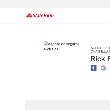
Comienzo
del
contenido
principal
AGENTE DE 
CHATFIELD
,
Rick B