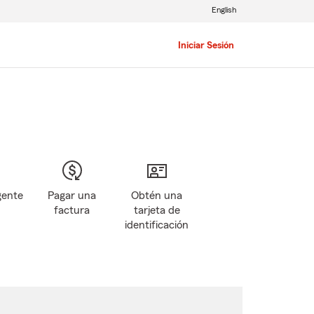
English
Iniciar Sesión
gente
Pagar una
Obtén una
factura
tarjeta de
identificación