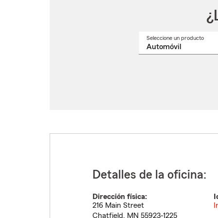
¿
Seleccione un producto
Selec
un
nomb
de
produ
del
menú
despl
Detalles de la oficina:
Dirección física:
I
216 Main Street
I
Chatfield
,
MN
55923-1225