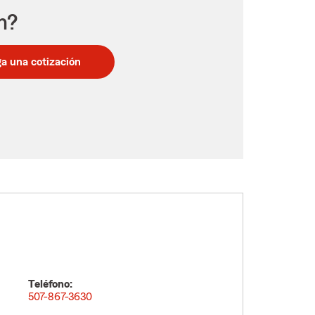
n?
a una cotización
Teléfono:
507-867-3630