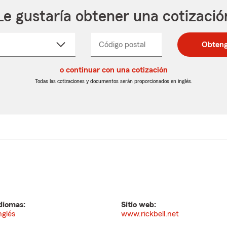
Le gustaría obtener una cotizació
cione
Código postal
Ingresa
Ingresa
Obteng
_____
un
un
re
código
código
cto
o continuar con una cotización
postal
postal
de
de
Todas las cotizaciones y documentos serán proporcionados en inglés.
egable
5
5
dígitos
dígitos
diomas:
Sitio web:
nglés
www.rickbell.net