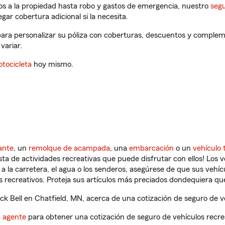
os a la propiedad hasta robo y gastos de emergencia, nuestro
segu
gar cobertura adicional si la necesita.
 para personalizar su póliza con coberturas, descuentos y complem
variar.
tocicleta
hoy mismo.
ante
, un
remolque de acampada
, una
embarcación
o un
vehículo 
ista de actividades recreativas que puede disfrutar con ellos! Los 
a la carretera, el agua o los senderos, asegúrese de que sus vehí
 recreativos. Proteja sus artículos más preciados dondequiera qu
k Bell en Chatfield, MN, acerca de una cotización de seguro de ve
n agente
para obtener una cotización de seguro de vehículos recre