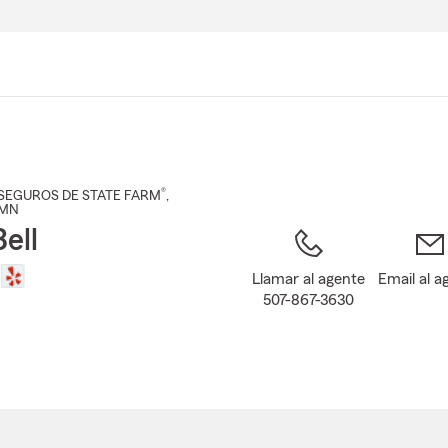
Pasar
al
contenido
principal
®
SEGUROS DE STATE FARM
,
 MN
ell
Llamar al agente
Email al a
507-867-3630