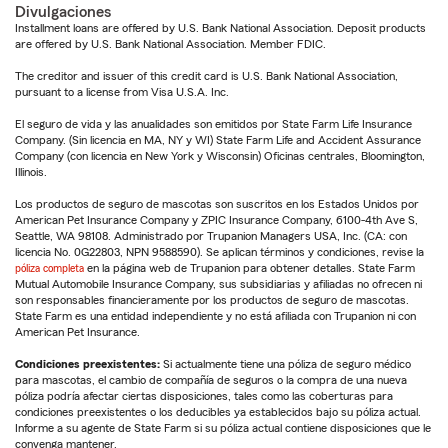
Divulgaciones
Installment loans are offered by U.S. Bank National Association. Deposit products
are offered by U.S. Bank National Association. Member FDIC.
The creditor and issuer of this credit card is U.S. Bank National Association,
pursuant to a license from Visa U.S.A. Inc.
El seguro de vida y las anualidades son emitidos por State Farm Life Insurance
Company. (Sin licencia en MA, NY y WI) State Farm Life and Accident Assurance
Company (con licencia en New York y Wisconsin) Oficinas centrales, Bloomington,
Illinois.
Los productos de seguro de mascotas son suscritos en los Estados Unidos por
American Pet Insurance Company y ZPIC Insurance Company, 6100-4th Ave S,
Seattle, WA 98108. Administrado por Trupanion Managers USA, Inc. (CA: con
licencia No. 0G22803, NPN 9588590). Se aplican términos y condiciones, revise la
póliza completa
en la página web de Trupanion para obtener detalles. State Farm
Mutual Automobile Insurance Company, sus subsidiarias y afiliadas no ofrecen ni
son responsables financieramente por los productos de seguro de mascotas.
State Farm es una entidad independiente y no está afiliada con Trupanion ni con
American Pet Insurance.
Condiciones preexistentes:
Si actualmente tiene una póliza de seguro médico
para mascotas, el cambio de compañía de seguros o la compra de una nueva
póliza podría afectar ciertas disposiciones, tales como las coberturas para
condiciones preexistentes o los deducibles ya establecidos bajo su póliza actual.
Informe a su agente de State Farm si su póliza actual contiene disposiciones que le
convenga mantener.