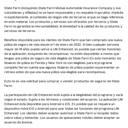
State Farm (incluyendo State Farm Mutual Automobile Insurance Company y sus
subsidiarias y afiliadas) no se hace responsable y no respalda ni aprueba, implícita
ni explícitamente, el contenido de ningún sitio de terceros al que se haga referencia
en este material. Los productos y servicios son ofrecidos por terceros y State
Farm no garantiza la mercantabilidad, la idoneidad ni la calidad de los productos y
servicios de terceros.
Beneficio disponible para los clientes de State Farm que han comprado una nueva
póliza de seguro de vida desde el 1 de enero de 2022. Si bien cualquier persona
mayor de 18 años puede unirse a Life Enhanced, es posible que ciertas funciones
de la aplicación, incluyendo las recompensas, no estén disponibles a menos que
tengas una póliza de seguro de vida elegible de State Farm.En este momento, los
titulares de póliza en Florida y New York no son elegibles para el programa
completo.Ten en cuenta que algunos titulares de póliza pueden experimentar un
retraso antes de que una nueva póliza sea elegible para recompensas.
Esto no es una solicitud para comprar o vender productos de seguros de State
Farm.
La participación de Life Enhanced está sujeta a la elegibilidad del programa y varía
según el estado. Sujeto a los términos y condiciones del acuerdo. La aplicación Life
Enhanced está disponible para Android e iOS. Es posible que se requiera un
dispositivo móvil iOS o Android para usar todas las funciones del programa Life
Enhanced. Los clientes deben aceptar autorizar a State Farm a recopilar datos
sobre salud y bienestar. Los usuarios de aplicaciones móviles deben aceptar un
acuerdo de licencia.