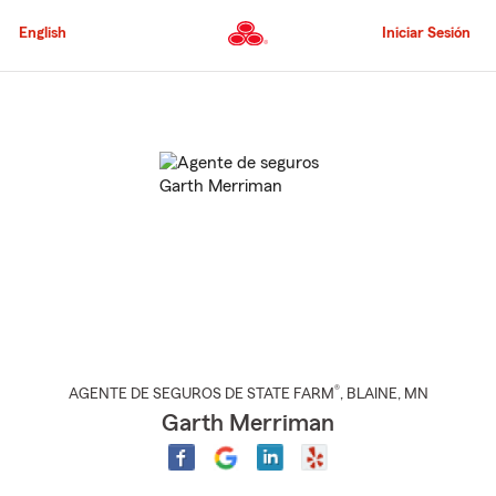
Pasar
al
English
Iniciar Sesión
contenido
principal
Comienzo
del
contenido
principal
®
AGENTE DE SEGUROS DE STATE FARM
,
BLAINE
, MN
Garth Merriman