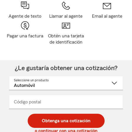
Agente de texto
Llamar al agente
Email al agente
Pagar una factura
Obtén una tarjeta
de identificación
¿Le gustaría obtener una cotización?
Seleccione un producto
Seleccione
un
nombre
de
producto
del
Código postal
Ingresa
Ingresa
_____
menú
un
un
desplegable
código
código
postal
postal
Obtenga una cotización
de
de
5
5
o continuar con una cotización