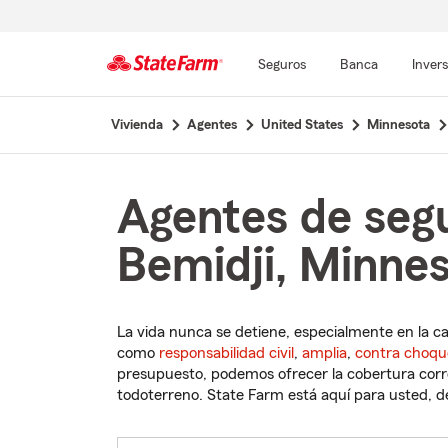
Seguros
Banca
Inver
Comienzo
Vivienda
Agentes
United States
Minnesota
del
contenido
principal
Agentes de seg
Bemidji, Minne
La vida nunca se detiene, especialmente en la c
como
responsabilidad civil
,
amplia
,
contra choqu
presupuesto, podemos ofrecer la cobertura corre
todoterreno. State Farm está aquí para usted, des