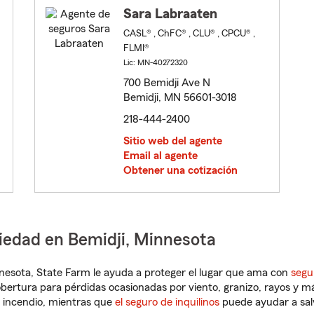
Sara Labraaten
CASL® , ChFC® , CLU® , CPCU® ,
FLMI®
Lic: MN-40272320
700 Bemidji Ave N
Bemidji, MN 56601-3018
218-444-2400
Sitio web del agente
Email al agente
Obtener una cotización
iedad en Bemidji, Minnesota
innesota, State Farm le ayuda a proteger el lugar que ama con
segu
obertura para pérdidas ocasionadas por viento, granizo, rayos y m
 incendio, mientras que
el seguro de inquilinos
puede ayudar a sal