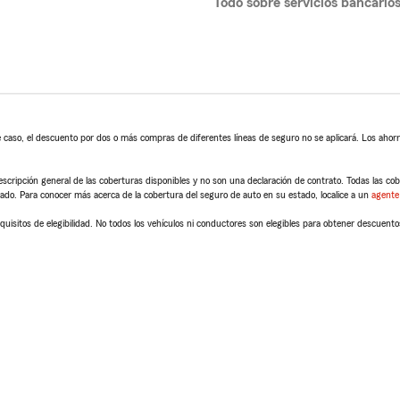
Todo sobre servicios bancario
 caso, el descuento por dos o más compras de diferentes líneas de seguro no se aplicará. Los ahorro
scripción general de las coberturas disponibles y no son una declaración de contrato. Todas las cober
tado. Para conocer más acerca de la cobertura del seguro de auto en su estado, localice a un
agente
quisitos de elegibilidad. No todos los vehículos ni conductores son elegibles para obtener descuento