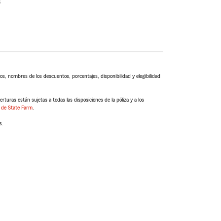
s
s, nombres de los descuentos, porcentajes, disponibilidad y elegibilidad
turas están sujetas a todas las disposiciones de la póliza y a los
 de State Farm
.
s.