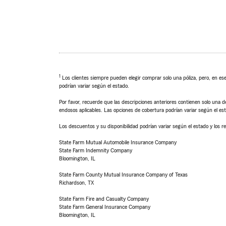
1
Los clientes siempre pueden elegir comprar solo una póliza, pero, en ese
podrían variar según el estado.
Por favor, recuerde que las descripciones anteriores contienen solo una de
endosos aplicables. Las opciones de cobertura podrían variar según el es
Los descuentos y su disponibilidad podrían variar según el estado y los re
State Farm Mutual Automobile Insurance Company
State Farm Indemnity Company
Bloomington, IL
State Farm County Mutual Insurance Company of Texas
Richardson, TX
State Farm Fire and Casualty Company
State Farm General Insurance Company
Bloomington, IL