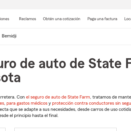
Pasar
al
siones
Reclamos
Obtén una cotización
Paga una factura
Loc
contenido
principal
Bemidji
uro de auto de State 
sota
arretera. Con
el seguro de auto de State Farm
, tratamos de mant
es
,
para gastos médicos
y
protección contra conductores sin seg
cta que se adapte a sus necesidades, desde carros de uso cotidian
de el principio hasta el final.