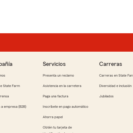
añía
Servicios
Carreras
anos
Presenta un reclamo
Carreras en State Fa
e State Farm
Asistencia en la carretera
Diversidad e inclusión
Prensa
Paga una factura
Jubilados
 a empresa (B2B)
Inscríbete en pago automático
Ahorra papel
Obtén tu tarjeta de