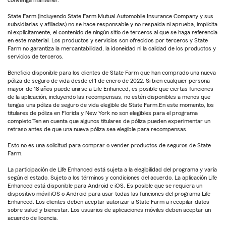
convenga mantener.
State Farm (incluyendo State Farm Mutual Automobile Insurance Company y sus
subsidiarias y afiliadas) no se hace responsable y no respalda ni aprueba, implícita
ni explícitamente, el contenido de ningún sitio de terceros al que se haga referencia
en este material. Los productos y servicios son ofrecidos por terceros y State
Farm no garantiza la mercantabilidad, la idoneidad ni la calidad de los productos y
servicios de terceros.
Beneficio disponible para los clientes de State Farm que han comprado una nueva
póliza de seguro de vida desde el 1 de enero de 2022. Si bien cualquier persona
mayor de 18 años puede unirse a Life Enhanced, es posible que ciertas funciones
de la aplicación, incluyendo las recompensas, no estén disponibles a menos que
tengas una póliza de seguro de vida elegible de State Farm.En este momento, los
titulares de póliza en Florida y New York no son elegibles para el programa
completo.Ten en cuenta que algunos titulares de póliza pueden experimentar un
retraso antes de que una nueva póliza sea elegible para recompensas.
Esto no es una solicitud para comprar o vender productos de seguros de State
Farm.
La participación de Life Enhanced está sujeta a la elegibilidad del programa y varía
según el estado. Sujeto a los términos y condiciones del acuerdo. La aplicación Life
Enhanced está disponible para Android e iOS. Es posible que se requiera un
dispositivo móvil iOS o Android para usar todas las funciones del programa Life
Enhanced. Los clientes deben aceptar autorizar a State Farm a recopilar datos
sobre salud y bienestar. Los usuarios de aplicaciones móviles deben aceptar un
acuerdo de licencia.