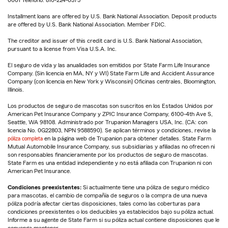
0001 Teléfono: 810-224-6375
Installment loans are offered by U.S. Bank National Association. Deposit products
are offered by U.S. Bank National Association. Member FDIC.
The creditor and issuer of this credit card is U.S. Bank National Association,
pursuant to a license from Visa U.S.A. Inc.
El seguro de vida y las anualidades son emitidos por State Farm Life Insurance
Company. (Sin licencia en MA, NY y WI) State Farm Life and Accident Assurance
Company (con licencia en New York y Wisconsin) Oficinas centrales, Bloomington,
Illinois.
Los productos de seguro de mascotas son suscritos en los Estados Unidos por
American Pet Insurance Company y ZPIC Insurance Company, 6100-4th Ave S,
Seattle, WA 98108. Administrado por Trupanion Managers USA, Inc. (CA: con
licencia No. 0G22803, NPN 9588590). Se aplican términos y condiciones, revise la
póliza completa
en la página web de Trupanion para obtener detalles. State Farm
Mutual Automobile Insurance Company, sus subsidiarias y afiliadas no ofrecen ni
son responsables financieramente por los productos de seguro de mascotas.
State Farm es una entidad independiente y no está afiliada con Trupanion ni con
American Pet Insurance.
Condiciones preexistentes:
Si actualmente tiene una póliza de seguro médico
para mascotas, el cambio de compañía de seguros o la compra de una nueva
póliza podría afectar ciertas disposiciones, tales como las coberturas para
condiciones preexistentes o los deducibles ya establecidos bajo su póliza actual.
Informe a su agente de State Farm si su póliza actual contiene disposiciones que le