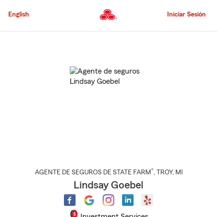
Pasar
al
English
Iniciar Sesión
contenido
principal
Comienzo
del
contenido
principal
®
AGENTE DE SEGUROS DE STATE FARM
,
TROY
, MI
Lindsay Goebel
Investment Services