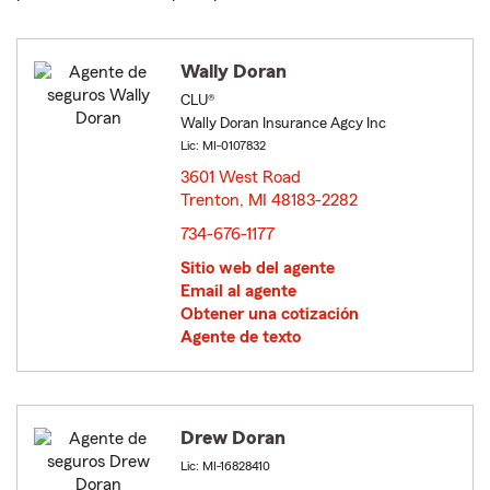
Wally Doran
CLU®
Wally Doran Insurance Agcy Inc
Lic: MI-0107832
3601 West Road
Trenton, MI 48183-2282
opens in new window
734-676-1177
Sitio web del agente
Email al agente
Obtener una cotización
Agente de texto
Drew Doran
Lic: MI-16828410