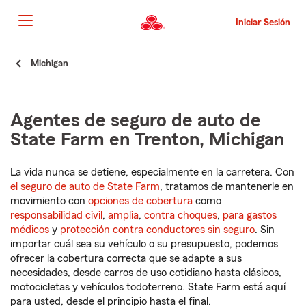
Pasar
al
Iniciar Sesión
contenido
principal
Comienzo
Michigan
del
contenido
principal
Agentes de seguro de auto de
State Farm en Trenton, Michigan
La vida nunca se detiene, especialmente en la carretera. Con
el seguro de auto de State Farm
, tratamos de mantenerle en
movimiento con
opciones de cobertura
como
responsabilidad civil
,
amplia
,
contra choques
,
para gastos
médicos
y
protección contra conductores sin seguro
. Sin
importar cuál sea su vehículo o su presupuesto, podemos
ofrecer la cobertura correcta que se adapte a sus
necesidades, desde carros de uso cotidiano hasta clásicos,
motocicletas y vehículos todoterreno. State Farm está aquí
para usted, desde el principio hasta el final.