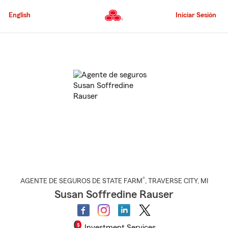
Pasar
al
English
Iniciar Sesión
contenido
principal
Comienzo
del
contenido
principal
®
AGENTE DE SEGUROS DE STATE FARM
,
TRAVERSE CITY
, MI
Susan Soffredine Rauser
Investment Services