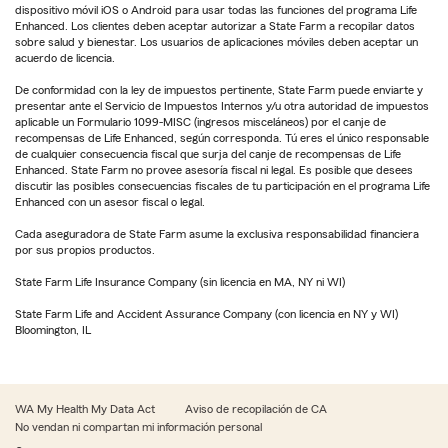
dispositivo móvil iOS o Android para usar todas las funciones del programa Life
Enhanced. Los clientes deben aceptar autorizar a State Farm a recopilar datos
sobre salud y bienestar. Los usuarios de aplicaciones móviles deben aceptar un
acuerdo de licencia.
De conformidad con la ley de impuestos pertinente, State Farm puede enviarte y
presentar ante el Servicio de Impuestos Internos y/u otra autoridad de impuestos
aplicable un Formulario 1099-MISC (ingresos misceláneos) por el canje de
recompensas de Life Enhanced, según corresponda. Tú eres el único responsable
de cualquier consecuencia fiscal que surja del canje de recompensas de Life
Enhanced. State Farm no provee asesoría fiscal ni legal. Es posible que desees
discutir las posibles consecuencias fiscales de tu participación en el programa Life
Enhanced con un asesor fiscal o legal.
Cada aseguradora de State Farm asume la exclusiva responsabilidad financiera
por sus propios productos.
State Farm Life Insurance Company (sin licencia en MA, NY ni WI)
State Farm Life and Accident Assurance Company (con licencia en NY y WI)
Bloomington, IL
WA My Health My Data Act
Aviso de recopilación de CA
No vendan ni compartan mi información personal