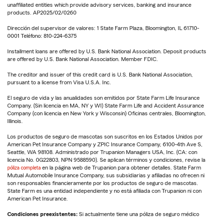
unaffiliated entities which provide advisory services, banking and insurance
products. AP2025/02/0260
Dirección del supervisor de valores: 1 State Farm Plaza, Bloomington, IL 61710-
0001 Teléfono: 810-224-6375
Installment loans are offered by U.S. Bank National Association. Deposit products
are offered by U.S. Bank National Association. Member FDIC.
The creditor and issuer of this credit card is U.S. Bank National Association,
pursuant to a license from Visa U.S.A. Inc.
El seguro de vida y las anualidades son emitidos por State Farm Life Insurance
Company. (Sin licencia en MA, NY y WI) State Farm Life and Accident Assurance
Company (con licencia en New York y Wisconsin) Oficinas centrales, Bloomington,
Illinois.
Los productos de seguro de mascotas son suscritos en los Estados Unidos por
American Pet Insurance Company y ZPIC Insurance Company, 6100-4th Ave S,
Seattle, WA 98108. Administrado por Trupanion Managers USA, Inc. (CA: con
licencia No. 0G22803, NPN 9588590). Se aplican términos y condiciones, revise la
póliza completa
en la página web de Trupanion para obtener detalles. State Farm
Mutual Automobile Insurance Company, sus subsidiarias y afiliadas no ofrecen ni
son responsables financieramente por los productos de seguro de mascotas.
State Farm es una entidad independiente y no está afiliada con Trupanion ni con
American Pet Insurance.
Condiciones preexistentes:
Si actualmente tiene una póliza de seguro médico