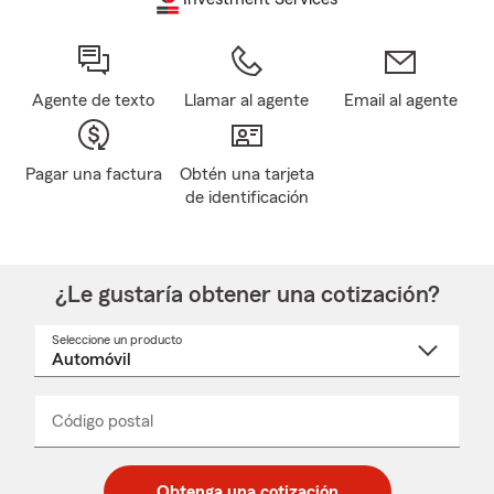
Agente de texto
Llamar al agente
Email al agente
Pagar una factura
Obtén una tarjeta
de identificación
¿Le gustaría obtener una cotización?
Seleccione un producto
Seleccione
un
nombre
de
producto
del
Código postal
Ingresa
Ingresa
_____
menú
un
un
desplegable
código
código
postal
postal
Obtenga una cotización