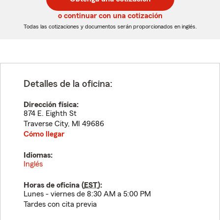
de
de
5
5
o continuar con una cotización
dígitos
dígitos
Todas las cotizaciones y documentos serán proporcionados en inglés.
Detalles de la oficina:
Dirección física:
874 E. Eighth St
Traverse City
,
MI
49686
Cómo llegar
Idiomas:
Inglés
Horas de oficina (
EST
):
Lunes - viernes de 8:30 AM a 5:00 PM
Tardes con cita previa