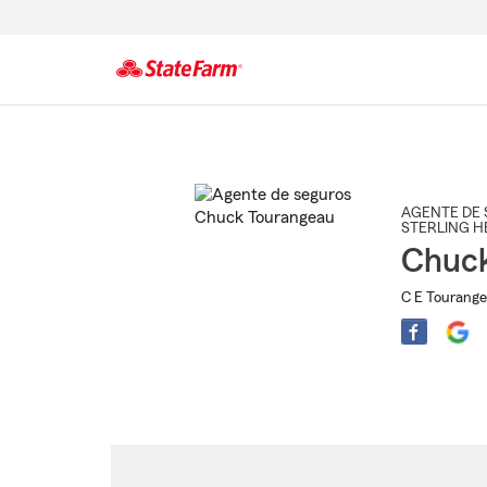
Comienzo
del
contenido
principal
AGENTE DE 
STERLING H
Chuc
C E Tourange