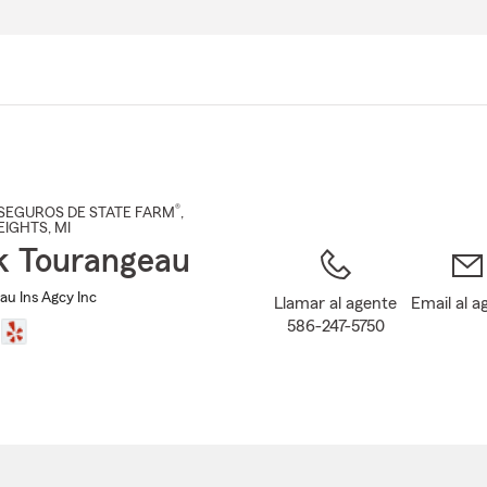
Pasar
al
contenido
principal
®
SEGUROS DE STATE FARM
,
EIGHTS
, MI
k Tourangeau
au Ins Agcy Inc
Llamar al agente
Email al a
586-247-5750