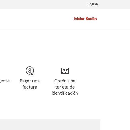
English
Iniciar Sesión
gente
Pagar una
Obtén una
factura
tarjeta de
identificación