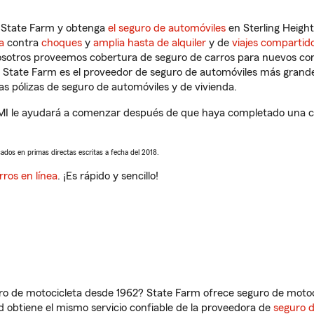
n State Farm y obtenga
el seguro de automóviles
en Sterling Height
a
contra
choques
y
amplia hasta de alquiler
y de
viajes compartid
nosotros proveemos cobertura de seguro de carros para nuevos con
e State Farm es el proveedor de seguro de automóviles más grand
 pólizas de seguro de automóviles y de vivienda.
MI le ayudará a comenzar después de que haya completado una cot
sados en primas directas escritas a fecha del 2018.
rros en línea
. ¡Es rápido y sencillo!
ro de motocicleta desde 1962? State Farm ofrece seguro de motoci
 obtiene el mismo servicio confiable de la proveedora de
seguro 