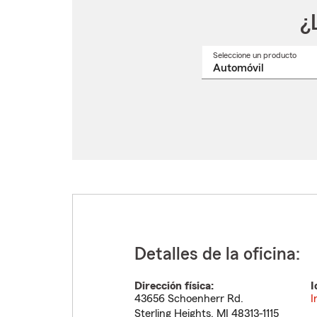
¿
Seleccione un producto
Selec
un
nomb
de
produ
del
menú
despl
Detalles de la oficina:
Dirección física:
I
43656 Schoenherr Rd.
I
Sterling Heights
,
MI
48313-1115