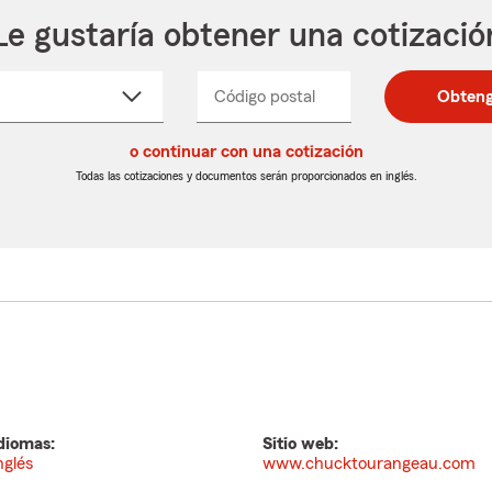
Le gustaría obtener una cotizació
cione
Código postal
Ingresa
Ingresa
Obteng
_____
un
un
re
código
código
cto
o continuar con una cotización
postal
postal
de
de
Todas las cotizaciones y documentos serán proporcionados en inglés.
egable
5
5
dígitos
dígitos
diomas:
Sitio web:
nglés
www.chucktourangeau.com