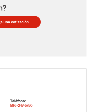
n?
a una cotización
Teléfono:
586-247-5750