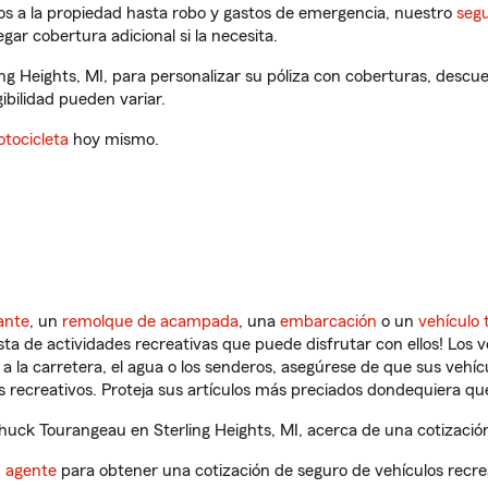
os a la propiedad hasta robo y gastos de emergencia, nuestro
segu
gar cobertura adicional si la necesita.
ng Heights, MI, para personalizar su póliza con coberturas, desc
gibilidad pueden variar.
tocicleta
hoy mismo.
ante
, un
remolque de acampada
, una
embarcación
o un
vehículo 
ista de actividades recreativas que puede disfrutar con ellos! Los 
a la carretera, el agua o los senderos, asegúrese de que sus vehí
 recreativos. Proteja sus artículos más preciados dondequiera qu
ck Tourangeau en Sterling Heights, MI, acerca de una cotización
n agente
para obtener una cotización de seguro de vehículos recre