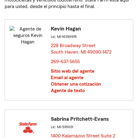
motocicletas y vehículos todoterreno. State Farm está aquí
para usted, desde el principio hasta el final.
Kevin Hagan
Lic: MI-16359976
228 Broadway Street
South Haven, MI 49090-1472
opens in new window
269-637-5655
Sitio web del agente
Email al agente
Obtener una cotización
Agente de texto
Sabrina Pritchett-Evans
Lic: MI-539031
1400 Kalamazoo Street Suite 2