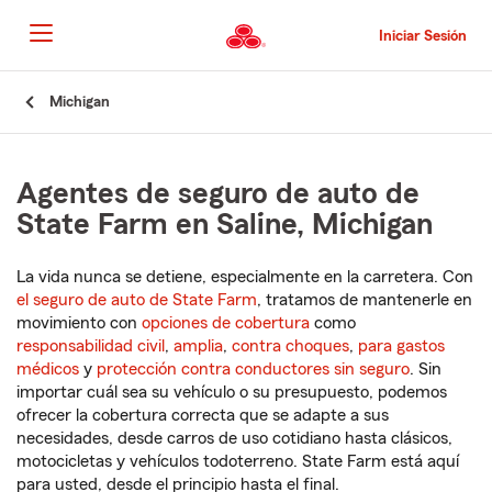
Pasar
al
Iniciar Sesión
contenido
principal
Comienzo
Michigan
del
contenido
principal
Agentes de seguro de auto de
State Farm en Saline, Michigan
La vida nunca se detiene, especialmente en la carretera. Con
el seguro de auto de State Farm
, tratamos de mantenerle en
movimiento con
opciones de cobertura
como
responsabilidad civil
,
amplia
,
contra choques
,
para gastos
médicos
y
protección contra conductores sin seguro
. Sin
importar cuál sea su vehículo o su presupuesto, podemos
ofrecer la cobertura correcta que se adapte a sus
necesidades, desde carros de uso cotidiano hasta clásicos,
motocicletas y vehículos todoterreno. State Farm está aquí
para usted, desde el principio hasta el final.