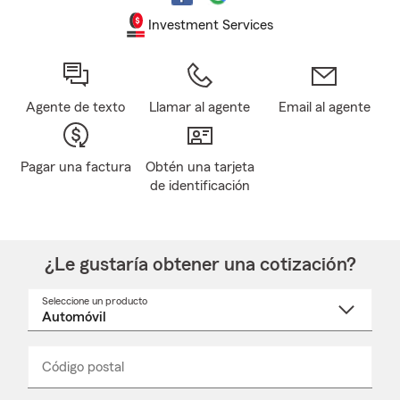
Investment Services
Agente de texto
Llamar al agente
Email al agente
Pagar una factura
Obtén una tarjeta
de identificación
¿Le gustaría obtener una cotización?
Seleccione un producto
Seleccione
un
nombre
de
producto
del
Código postal
Ingresa
Ingresa
_____
menú
un
un
desplegable
código
código