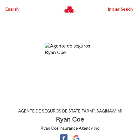
Pasar
al
English
Iniciar Sesión
contenido
principal
Comienzo
del
contenido
principal
®
AGENTE DE SEGUROS DE STATE FARM
,
SAGINAW
, MI
Ryan Coe
Ryan Coe Insurance Agency Inc