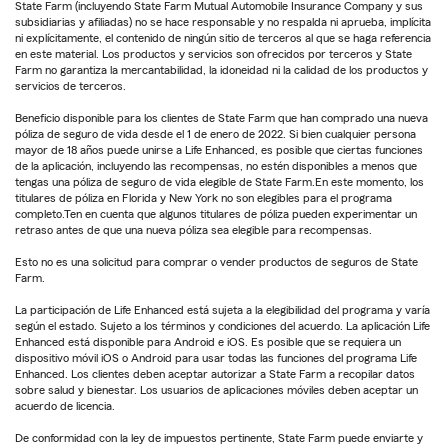
State Farm (incluyendo State Farm Mutual Automobile Insurance Company y sus
subsidiarias y afiliadas) no se hace responsable y no respalda ni aprueba, implícita
ni explícitamente, el contenido de ningún sitio de terceros al que se haga referencia
en este material. Los productos y servicios son ofrecidos por terceros y State
Farm no garantiza la mercantabilidad, la idoneidad ni la calidad de los productos y
servicios de terceros.
Beneficio disponible para los clientes de State Farm que han comprado una nueva
póliza de seguro de vida desde el 1 de enero de 2022. Si bien cualquier persona
mayor de 18 años puede unirse a Life Enhanced, es posible que ciertas funciones
de la aplicación, incluyendo las recompensas, no estén disponibles a menos que
tengas una póliza de seguro de vida elegible de State Farm.En este momento, los
titulares de póliza en Florida y New York no son elegibles para el programa
completo.Ten en cuenta que algunos titulares de póliza pueden experimentar un
retraso antes de que una nueva póliza sea elegible para recompensas.
Esto no es una solicitud para comprar o vender productos de seguros de State
Farm.
La participación de Life Enhanced está sujeta a la elegibilidad del programa y varía
según el estado. Sujeto a los términos y condiciones del acuerdo. La aplicación Life
Enhanced está disponible para Android e iOS. Es posible que se requiera un
dispositivo móvil iOS o Android para usar todas las funciones del programa Life
Enhanced. Los clientes deben aceptar autorizar a State Farm a recopilar datos
sobre salud y bienestar. Los usuarios de aplicaciones móviles deben aceptar un
acuerdo de licencia.
De conformidad con la ley de impuestos pertinente, State Farm puede enviarte y