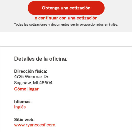
postal
postal
Obtenga una cotización
de
de
5
5
o continuar con una cotización
dígitos
dígitos
Todas las cotizaciones y documentos serán proporcionados en inglés.
Detalles de la oficina:
Dirección física:
4725 Wenmar Dr
Saginaw
,
MI
48604
Cómo llegar
Idiomas:
Inglés
Sitio web:
www.ryancoesf.com