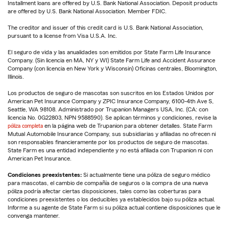
Installment loans are offered by U.S. Bank National Association. Deposit products
are offered by U.S. Bank National Association. Member FDIC.
The creditor and issuer of this credit card is U.S. Bank National Association,
pursuant to a license from Visa U.S.A. Inc.
El seguro de vida y las anualidades son emitidos por State Farm Life Insurance
Company. (Sin licencia en MA, NY y WI) State Farm Life and Accident Assurance
Company (con licencia en New York y Wisconsin) Oficinas centrales, Bloomington,
Illinois.
Los productos de seguro de mascotas son suscritos en los Estados Unidos por
American Pet Insurance Company y ZPIC Insurance Company, 6100-4th Ave S,
Seattle, WA 98108. Administrado por Trupanion Managers USA, Inc. (CA: con
licencia No. 0G22803, NPN 9588590). Se aplican términos y condiciones, revise la
póliza completa
en la página web de Trupanion para obtener detalles. State Farm
Mutual Automobile Insurance Company, sus subsidiarias y afiliadas no ofrecen ni
son responsables financieramente por los productos de seguro de mascotas.
State Farm es una entidad independiente y no está afiliada con Trupanion ni con
American Pet Insurance.
Condiciones preexistentes:
Si actualmente tiene una póliza de seguro médico
para mascotas, el cambio de compañía de seguros o la compra de una nueva
póliza podría afectar ciertas disposiciones, tales como las coberturas para
condiciones preexistentes o los deducibles ya establecidos bajo su póliza actual.
Informe a su agente de State Farm si su póliza actual contiene disposiciones que le
convenga mantener.