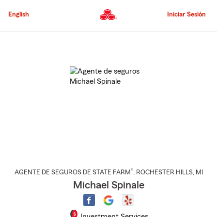
Pasar
al
English
Iniciar Sesión
contenido
principal
Comienzo
del
contenido
principal
®
AGENTE DE SEGUROS DE STATE FARM
,
ROCHESTER HILLS
, MI
Michael Spinale
Investment Services