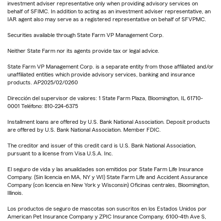
investment adviser representative only when providing advisory services on
behalf of SFIMC. In addition to acting as an investment adviser representative, an
IAR agent also may serve as a registered representative on behalf of SFVPMC.
Securities available through State Farm VP Management Corp.
Neither State Farm nor its agents provide tax or legal advice.
State Farm VP Management Corp. is a separate entity from those affiliated and/or
unaffiliated entities which provide advisory services, banking and insurance
products. AP2025/02/0260
Dirección del supervisor de valores: 1 State Farm Plaza, Bloomington, IL 61710-
0001 Teléfono: 810-224-6375
Installment loans are offered by U.S. Bank National Association. Deposit products
are offered by U.S. Bank National Association. Member FDIC.
The creditor and issuer of this credit card is U.S. Bank National Association,
pursuant to a license from Visa U.S.A. Inc.
El seguro de vida y las anualidades son emitidos por State Farm Life Insurance
Company. (Sin licencia en MA, NY y WI) State Farm Life and Accident Assurance
Company (con licencia en New York y Wisconsin) Oficinas centrales, Bloomington,
Illinois.
Los productos de seguro de mascotas son suscritos en los Estados Unidos por
American Pet Insurance Company y ZPIC Insurance Company, 6100-4th Ave S,