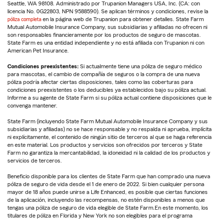
Seattle, WA 98108. Administrado por Trupanion Managers USA, Inc. (CA: con
licencia No. 0G22803, NPN 9588590). Se aplican términos y condiciones, revise la
póliza completa
en la página web de Trupanion para obtener detalles. State Farm
Mutual Automobile Insurance Company, sus subsidiarias y afiliadas no ofrecen ni
son responsables financieramente por los productos de seguro de mascotas.
State Farm es una entidad independiente y no está afiliada con Trupanion ni con
American Pet Insurance.
Condiciones preexistentes:
Si actualmente tiene una póliza de seguro médico
para mascotas, el cambio de compañía de seguros o la compra de una nueva
póliza podría afectar ciertas disposiciones, tales como las coberturas para
condiciones preexistentes o los deducibles ya establecidos bajo su póliza actual.
Informe a su agente de State Farm si su póliza actual contiene disposiciones que le
convenga mantener.
State Farm (incluyendo State Farm Mutual Automobile Insurance Company y sus
subsidiarias y afiliadas) no se hace responsable y no respalda ni aprueba, implícita
ni explícitamente, el contenido de ningún sitio de terceros al que se haga referencia
en este material. Los productos y servicios son ofrecidos por terceros y State
Farm no garantiza la mercantabilidad, la idoneidad ni la calidad de los productos y
servicios de terceros.
Beneficio disponible para los clientes de State Farm que han comprado una nueva
póliza de seguro de vida desde el 1 de enero de 2022. Si bien cualquier persona
mayor de 18 años puede unirse a Life Enhanced, es posible que ciertas funciones
de la aplicación, incluyendo las recompensas, no estén disponibles a menos que
tengas una póliza de seguro de vida elegible de State Farm.En este momento, los
titulares de póliza en Florida y New York no son elegibles para el programa