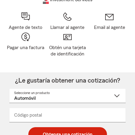
Agente de texto
Llamar al agente
Email al agente
Pagar una factura
Obtén una tarjeta
de identificación
¿Le gustaría obtener una cotización?
Seleccione un producto
Seleccione
un
nombre
de
producto
del
Código postal
Ingresa
Ingresa
_____
menú
un
un
desplegable
código
código
postal
postal
Obtenga una cotización