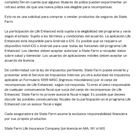
completo.Ten en cuenta que algunos titulares de póliza pueden experimentar un
retraso antes de que una nueva póliza sea elegible para recompensas.
Esto no es una solicitud para comprar o vender productos de seguros de State
Farm.
La participación de Life Enhanced está sujeta a la elegibilidad del programa y varía
según el estado. Sujeto a los términos y condiciones del acuerdo. La aplicación Life
Enhanced está disponible para Android e iOS. Es posible que se requiera un
dispositivo móvil iOS o Android para usar todas las funciones del programa Life
Enhanced. Los clientes deben aceptar autorizar a State Farm a recopilar datos
sobre salud y bienestar. Los usuarios de aplicaciones móviles deben aceptar un
acuerdo de licencia.
De conformidad con la ley de impuestos pertinente, State Farm puede enviarte y
presentar ante el Servicio de Impuestos Internos y/u otra autoridad de impuestos
aplicable un Formulario 1099-MISC (ingresos misceláneos) por el canje de
recompensas de Life Enhanced, según corresponda. Tú eres el único responsable
de cualquier consecuencia fiscal que surja del canje de recompensas de Life
Enhanced. State Farm no provee asesoría fiscal ni legal. Es posible que desees
discutir las posibles consecuencias fiscales de tu participación en el programa Life
Enhanced con un asesor fiscal o legal.
Cada aseguradora de State Farm asume la exclusiva responsabilidad financiera
por sus propios productos.
State Farm Life Insurance Company (sin licencia en MA, NY ni WI)