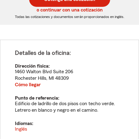
de
de
5
5
o continuar con una cotización
dígitos
dígitos
Todas las cotizaciones y documentos serán proporcionados en inglés.
Detalles de la oficina:
Dirección física:
1460 Walton Blvd Suite 206
Rochester Hills
,
MI
48309
Cómo llegar
Punto de referencia:
Edificio de ladrillo de dos pisos con techo verde.
Letrero en blanco y negro en el camino.
Idiomas:
Inglés